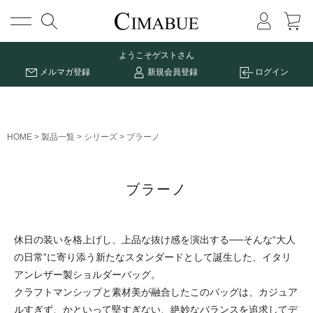
メニュー
ようこそ
ゲストさん
メルマガ登録
新規会員登録
ログイン
HOME
製品一覧
シリーズ
ブラーノ
ブラーノ
休日の装いを格上げし、上品な抜け感を演出する──そんな“大人
の日常”に寄り添う新たなスタンダードとして誕生した、イタリ
アンレザー製ショルダーバッグ。
クラフトマンシップと素材美が融合したこのバッグは、カジュア
ルすぎず、かといって堅すぎない、絶妙なバランスを追求してデ