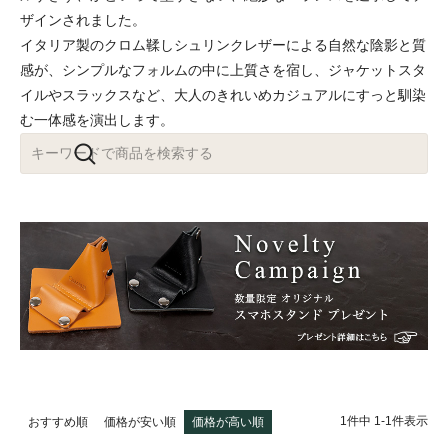
ザインされました。
イタリア製のクロム鞣しシュリンクレザーによる自然な陰影と質
感が、シンプルなフォルムの中に上質さを宿し、ジャケットスタ
イルやスラックスなど、大人のきれいめカジュアルにすっと馴染
む一体感を演出します。
1
件中
1
-
1
件表示
おすすめ順
価格が安い順
価格が高い順