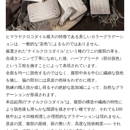
ヒマラヤクロコダイル最大の特徴である美しいカラーグラデーシ
ョンは、一般的な“染色”によるものではありません。
厳選された“ナイルクロコダイル”という種のワニの腹部の革を、
合成タンニンで丁寧になめした後、ハーフブリーチ（部分脱色）
という工程を施すことによって表現されています。
全面を均一に脱色するのではなく、腹部中央を中心に繊細な脱色
を施し、脇の部分には原皮の色味をわずかに残す。
熟練の職人技が成し得るその絶妙な匙加減によって、自然なグラ
デーションが形成されます。
本品起用の“ナイルクロコダイル”は、腹部の構造や繊維の特性に
より脱色後も滑らかな階調を描きやすい種ですが、それでも100
枚中およそ20枚程度しか理想的なグラデーションは現れません。
原皮の質、腹部の面積、斑の整い方、高度な技術精度―― それ