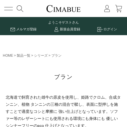
メニュー
ようこそ
ゲストさん
メルマガ登録
新規会員登録
ログイン
HOME
製品一覧
シリーズ
ブラン
ブラン
北海道で飼育された雄牛の原皮を使用し、姫路でクロム、合成タ
ンニン、植物 タンニンの三種の混合で鞣し、表面に型押しを施
すことで適度なコシと摩擦に 強い仕上げとなっています。ソフ
ァー等のレザーシートにも使用される環境にも身体にも 優しい
シンナーフリーのeco 仕上げとなっています。