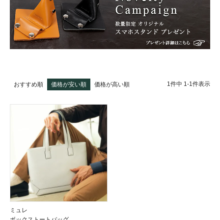
1
件中
1
-
1
件表示
おすすめ順
価格が安い順
価格が高い順
ミュレ
ボックストートバッグ