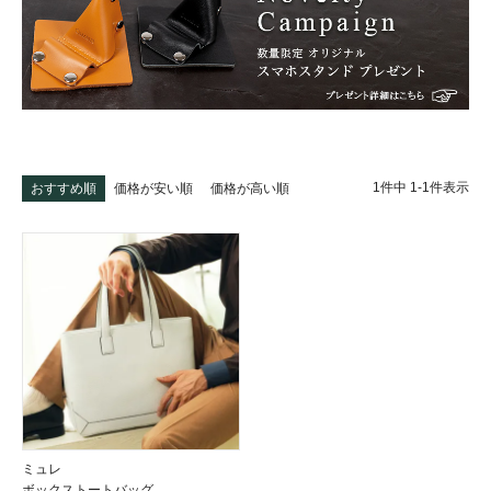
1
件中
1
-
1
件表示
おすすめ順
価格が安い順
価格が高い順
ミュレ
ボックストートバッグ