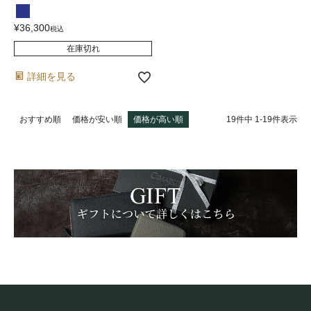
¥
36,300
税込
在庫切れ
詳細を見る
19
件中
1
-
19
件表示
おすすめ順
価格が安い順
価格が高い順