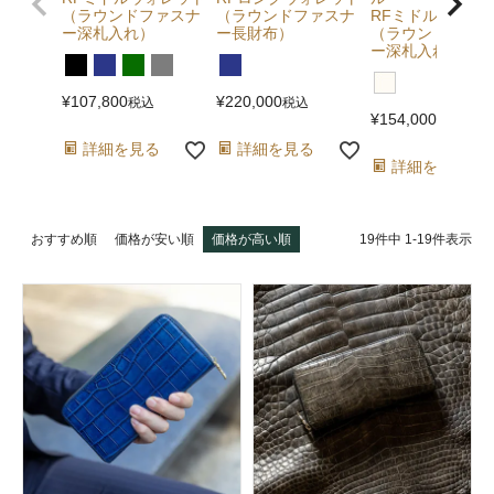
（ラウンドファスナ
（ラウンドファスナ
RFミドルウォレ
ー深札入れ）
ー長財布）
（ラウンドファス
ー深札入れ）
¥
107,800
¥
220,000
税込
税込
¥
154,000
税込
詳細を見る
詳細を見る
詳細を見る
19
件中
1
-
19
件表示
おすすめ順
価格が安い順
価格が高い順