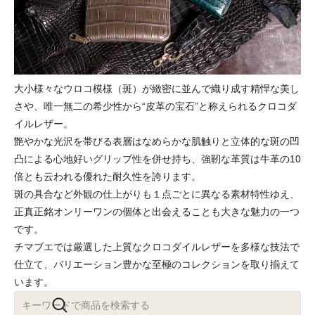
大小様々なウロコ模様（斑）が緻密に並んで織り成す精悍な美し
さや、唯一無二の希少性から“皮革の宝石”と称えられるクロコダ
イルレザー。
艶やかな光沢を帯びる表層はなめらかな肌触りと立体的な斑の凹
凸による心地好いグリップ性を併せ持ち、強靭な革質は牛革の10
倍とも云われる優れた耐久性を誇ります。
斑の具合など外観の仕上がりも１点ごとに異なる素材特性ゆえ、
正真正銘オンリーワンの個体と出会えることも大きな魅力の一つ
です。
チマブエでは厳選した上質なクロコダイルレザーを多様な技法で
仕立て、バリエーション豊かな至極のコレクションを取り揃えて
います。