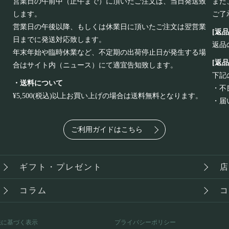
営業日の午前中（正午まで）に頂いたご注文は、当日発送致
また
します。
ご了
営業日の午後以降、もしくは休業日に頂いたご注文は翌営業
[返
日までに発送対応致します。
返品
年末年始や臨時休業など、不定期の出荷停止日が発生する場
[返
合はサイト内（ニュース）にて適宜告知致します。
下記
・送料について
・不
¥5,500(税込)以上お買い上げの場合は送料無料となります。
・届
ご利用ガイドはこちら
ギフト・プレゼント
コラム
法に基づく表示
プライバシーポリシー