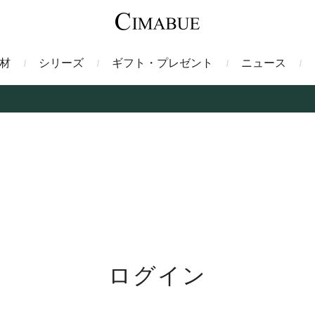
材
シリーズ
ギフト・プレゼント
ニュース
ァント
トートバッグ
ミドルウォレット
ガルーシャ
バックパック・リュック
二つ折り財布
サベル
ス
コインケース
フレンチカーフ
フラグメントケース
漆
クロコダイル
定期入れ・パスケース
エメリー
IDカードホルダー
グレン
ン
コードバン財布
ブレルノ
テレン
ログイン
フ
ヒマラヤクロコダイル