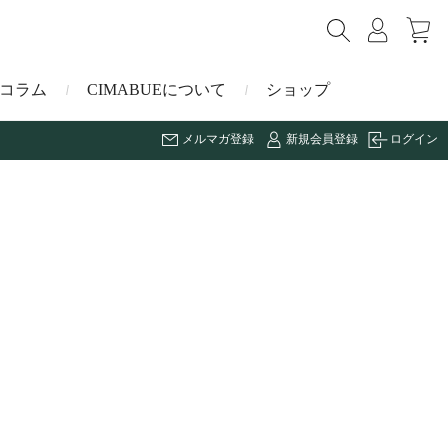
コラム
CIMABUEについて
ショップ
メルマガ登録
新規会員登録
ログイン
ショルダーバッグ
ミニ財布
マルゴー
キーケース・キーホルダー
ナイルクロコダイル
その他の小物
ミュレ
ス
ブラーノ