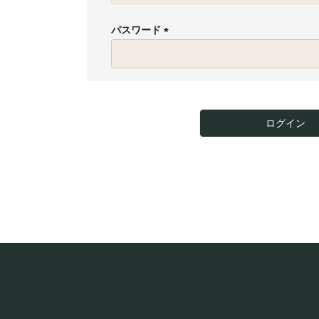
必
須
パスワード
)
(
必
須
)
ログイン