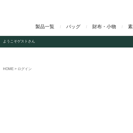
製品一覧
バッグ
財布・小物
素
ようこそ
ゲストさん
ビジネスバッグ
長財布
アニリンコードバン
エレフ
HOME
ログイン
クラッチバッグ
マネークリップ
ファビオ
モーリ
名刺入れ
藍染めクロコダイル
墨染め
クロコダイル財布
トゥールーズ
グレイ
ブラン
クライ