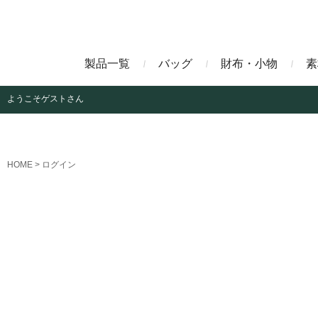
製品一覧
バッグ
財布・小物
素
ようこそ
ゲストさん
ビジネスバッグ
長財布
アニリンコードバン
エレフ
HOME
ログイン
クラッチバッグ
マネークリップ
ファビオ
モーリ
名刺入れ
藍染めクロコダイル
墨染め
クロコダイル財布
トゥールーズ
グレイ
ブラン
クライ