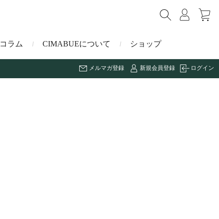
コラム
CIMABUEについて
ショップ
メルマガ登録
新規会員登録
ログイン
ショルダーバッグ
ミニ財布
マルゴー
キーケース・キーホルダー
ナイルクロコダイル
その他の小物
ミュレ
ス
ブラーノ