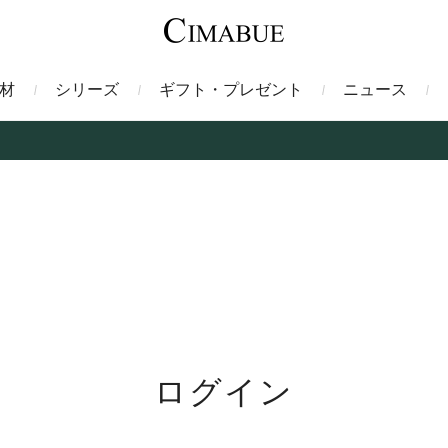
材
シリーズ
ギフト・プレゼント
ニュース
ァント
トートバッグ
ミドルウォレット
ガルーシャ
バックパック・リュック
二つ折り財布
サベル
ス
コインケース
フレンチカーフ
フラグメントケース
漆
クロコダイル
定期入れ・パスケース
エメリー
IDカードホルダー
グレン
ン
コードバン財布
ブレルノ
テレン
ログイン
フ
ヒマラヤクロコダイル