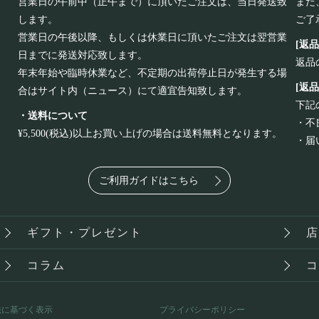
営業日の午前中（正午まで）に頂いたご注文は、当日発送致
また
します。
ご了
営業日の午後以降、もしくは休業日に頂いたご注文は翌営業
[返
日までに発送対応致します。
返品
年末年始や臨時休業など、不定期の出荷停止日が発生する場
[返
合はサイト内（ニュース）にて適宜告知致します。
下記
・送料について
・不
¥5,500(税込)以上お買い上げの場合は送料無料となります。
・届
ご利用ガイドはこちら
ギフト・プレゼント
コラム
法に基づく表示
プライバシーポリシー