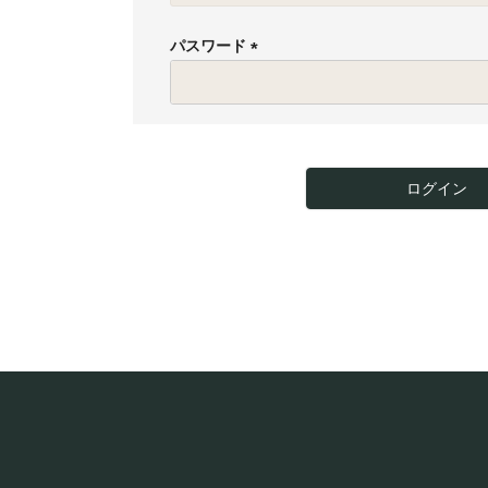
必
須
パスワード
)
(
必
須
)
ログイン