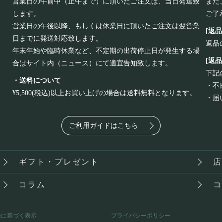
営業日の午前中（正午まで）に頂いたご注文は、当日発送致
また
します。
ご了
営業日の午後以降、もしくは休業日に頂いたご注文は翌営業
[返
日までに発送対応致します。
返品
年末年始や臨時休業など、不定期の出荷停止日が発生する場
[返
合はサイト内（ニュース）にて適宜告知致します。
下記
・送料について
・不
¥5,500(税込)以上お買い上げの場合は送料無料となります。
・届
ご利用ガイドはこちら
ギフト・プレゼント
コラム
法に基づく表示
プライバシーポリシー