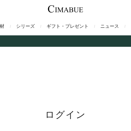
材
シリーズ
ギフト・プレゼント
ニュース
ァント
トートバッグ
ミドルウォレット
ガルーシャ
バックパック・リュック
二つ折り財布
サベル
ス
コインケース
フレンチカーフ
フラグメントケース
漆
クロコダイル
定期入れ・パスケース
エメリー
IDカードホルダー
グレン
ン
コードバン財布
ブレルノ
テレン
ログイン
フ
ヒマラヤクロコダイル