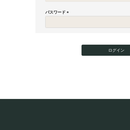
必
須
パスワード
)
(
必
須
)
ログイン