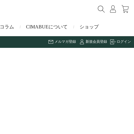
コラム
CIMABUEについて
ショップ
メルマガ登録
新規会員登録
ログイン
ショルダーバッグ
ミニ財布
マルゴー
キーケース・キーホルダー
ナイルクロコダイル
その他の小物
ミュレ
ス
ブラーノ