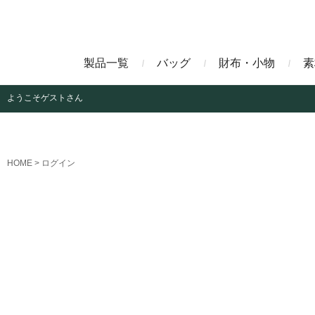
製品一覧
バッグ
財布・小物
素
ようこそ
ゲストさん
ビジネスバッグ
長財布
アニリンコードバン
エレフ
HOME
ログイン
クラッチバッグ
マネークリップ
ファビオ
モーリ
名刺入れ
藍染めクロコダイル
墨染め
クロコダイル財布
トゥールーズ
グレイ
ブラン
クライ