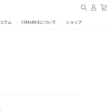
コラム
CIMABUEについて
ショップ
ショルダーバッグ
ミニ財布
マルゴー
キーケース・キーホルダー
ナイルクロコダイル
その他の小物
ミュレ
ス
ブラーノ