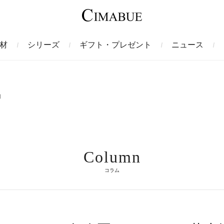
材
シリーズ
ギフト・プレゼント
ニュース
ァント
トートバッグ
ミドルウォレット
ガルーシャ
バックパック・リュック
二つ折り財布
サベル
物
ス
コインケース
フレンチカーフ
フラグメントケース
漆
Column
クロコダイル
定期入れ・パスケース
エメリー
IDカードホルダー
グレン
コラム
ン
コードバン財布
ブレルノ
テレン
フ
ヒマラヤクロコダイル