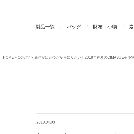
製品一覧
バッグ
財布・小物
素
ビジネスバッグ
長財布
アニリンコードバン
エレフ
HOME
Column
新作が出た今だから知りたい！2018年春夏のCIMABUE革小
クラッチバッグ
マネークリップ
ファビオ
モーリ
名刺入れ
藍染めクロコダイル
墨染め
クロコダイル財布
トゥールーズ
グレイ
2018.04.03
ブラン
クライ