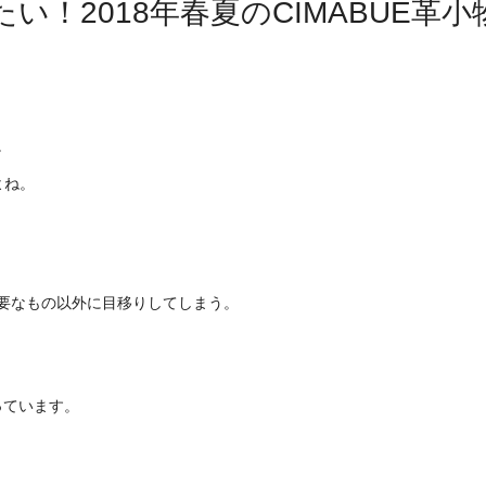
！2018年春夏のCIMABUE革小
。
よね。
要なもの以外に目移りしてしまう。
っています。