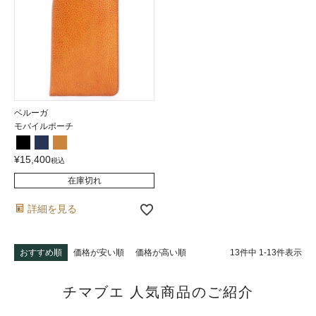
ベルーガ
モバイルポーチ
¥
15,400
税込
在庫切れ
詳細を見る
13
件中
1
-
13
件表示
おすすめ順
価格が安い順
価格が高い順
チマブエ 人気商品のご紹介