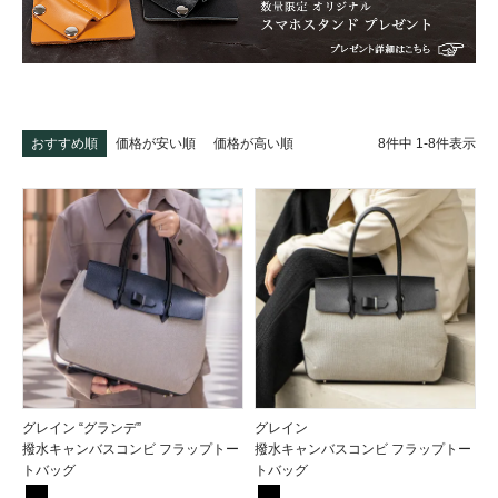
8
件中
1
-
8
件表示
おすすめ順
価格が安い順
価格が高い順
グレイン “グランデ”
グレイン
撥水キャンバスコンビ フラップトー
撥水キャンバスコンビ フラップトー
トバッグ
トバッグ