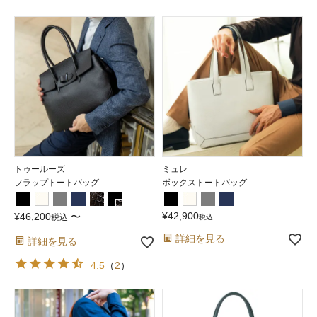
トゥールーズ
ミュレ
フラップトートバッグ
ボックストートバッグ
¥
42,900
¥
46,200
〜
税込
税込
詳細を見る
詳細を見る
4.5
（
2
）