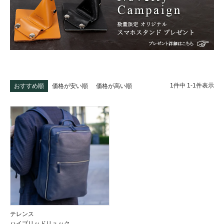
1
件中
1
-
1
件表示
おすすめ順
価格が安い順
価格が高い順
テレンス
ハイブリッドリュック