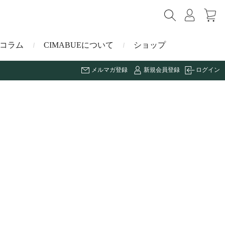
コラム
CIMABUEについて
ショップ
メルマガ登録
新規会員登録
ログイン
ショルダーバッグ
ミニ財布
マルゴー
キーケース・キーホルダー
ナイルクロコダイル
その他の小物
ミュレ
ス
ブラーノ