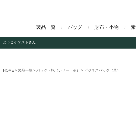
製品一覧
バッグ
財布・小物
素
ようこそ
ゲストさん
ビジネスバッグ
長財布
アニリンコードバン
エレフ
HOME
製品一覧
バッグ・鞄（レザー・革）
ビジネスバッグ（革）
クラッチバッグ
マネークリップ
ファビオ
モーリ
名刺入れ
藍染めクロコダイル
墨染め
クロコダイル財布
トゥールーズ
グレイ
ブラン
クライ