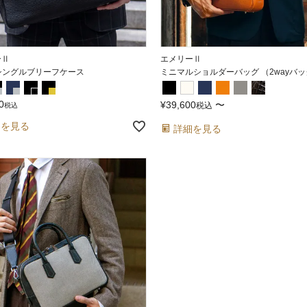
ーⅡ
エメリーⅡ
 シングルブリーフケース
ミニマルショルダーバッグ （2wayバ
0
¥
39,600
〜
税込
税込
細を見る
詳細を見る