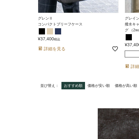
グレンⅡ
グレイ
コンパクトブリーフケース
撥水キ
グ （2
¥
37,400
税込
¥
37,40
詳細を見る
詳
並び替え
おすすめ順
価格が安い順
価格が高い順