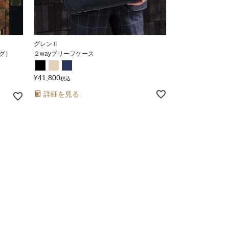
グレンⅡ
ッグ）
２wayブリーフケース
¥
41,800
税込
詳細を見る