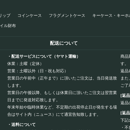
リップ
コインケース
フラグメントケース
キーケース・キーホ
イル財布
配送について
・配送サービスについて（ヤマト運輸）
商品
休業：土曜（定休）
す。
営業：土曜以外（日・祝も対応）
返品
営業日の午前中（正午まで）に頂いたご注文は、当日発送致
また
します。
ご了
営業日の午後以降、もしくは休業日に頂いたご注文は翌営業
[返
日までに発送対応致します。
返品
年末年始や臨時休業など、不定期の出荷停止日が発生する場
[返
合はサイト内（ニュース）にて適宜告知致します。
下記
・送料について
・不