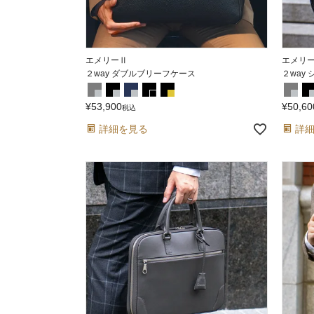
エメリーⅡ
エメリ
２way ダブルブリーフケース
２way
¥
53,900
¥
50,60
税込
詳細を見る
詳