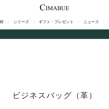
材
シリーズ
ギフト・プレゼント
ニュース
ァント
トートバッグ
ミドルウォレット
ガルーシャ
バックパック・リュック
二つ折り財布
サベル
ス
コインケース
フレンチカーフ
フラグメントケース
漆
クロコダイル
定期入れ・パスケース
エメリー
IDカードホルダー
グレン
ン
コードバン財布
ブレルノ
テレン
ビジネスバッグ（革）
フ
ヒマラヤクロコダイル