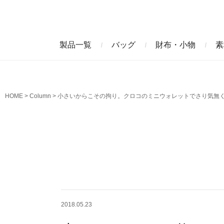
製品一覧
バッグ
財布・小物
素
ビジネスバッグ
長財布
アニリンコードバン
エレフ
HOME
Column
小さいからこその拘り。クロコのミニウォレットでさり気無
クラッチバッグ
マネークリップ
ファビオ
モーリ
名刺入れ
藍染めクロコダイル
墨染め
クロコダイル財布
トゥールーズ
グレイ
2018.05.23
ブラン
クライ