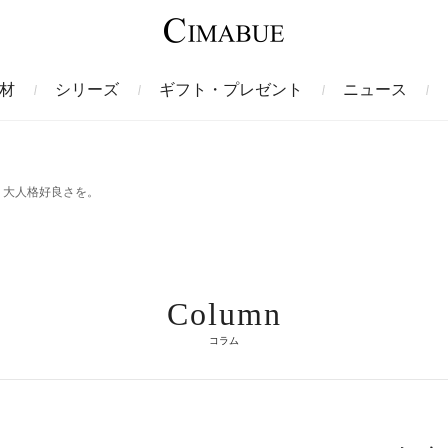
材
シリーズ
ギフト・プレゼント
ニュース
ァント
トートバッグ
ミドルウォレット
ガルーシャ
バックパック・リュック
二つ折り財布
サベル
く大人格好良さを。
ス
コインケース
フレンチカーフ
フラグメントケース
漆
Column
クロコダイル
定期入れ・パスケース
エメリー
IDカードホルダー
グレン
コラム
ン
コードバン財布
ブレルノ
テレン
フ
ヒマラヤクロコダイル