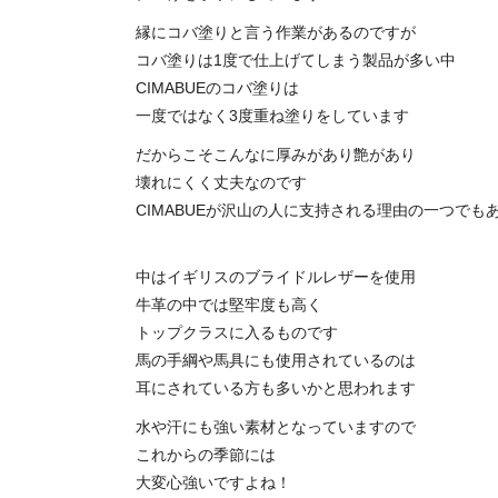
縁にコバ塗りと言う作業があるのですが
コバ塗りは1度で仕上げてしまう製品が多い中
CIMABUEのコバ塗りは
一度ではなく3度重ね塗りをしています
だからこそこんなに厚みがあり艶があり
壊れにくく丈夫なのです
CIMABUEが沢山の人に支持される理由の一つでも
中はイギリスのブライドルレザーを使用
牛革の中では堅牢度も高く
トップクラスに入るものです
馬の手綱や馬具にも使用されているのは
耳にされている方も多いかと思われます
水や汗にも強い素材となっていますので
これからの季節には
大変心強いですよね！