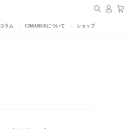
コラム
CIMABUEについて
ショップ
ショルダーバッグ
ミニ財布
マルゴー
キーケース・キーホルダー
ナイルクロコダイル
その他の小物
ミュレ
ス
ブラーノ