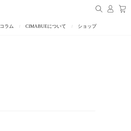
コラム
CIMABUEについて
ショップ
ショルダーバッグ
ミニ財布
マルゴー
キーケース・キーホルダー
ナイルクロコダイル
その他の小物
ミュレ
ス
ブラーノ