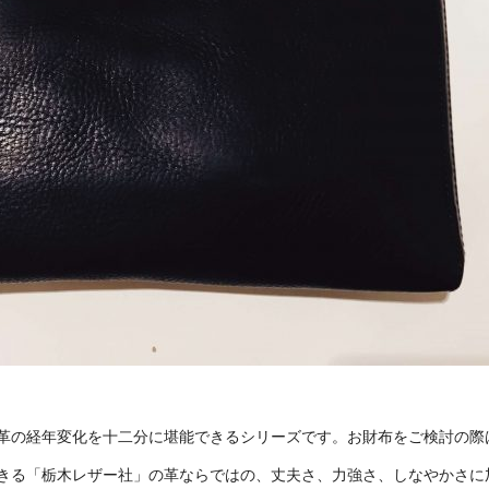
革の経年変化を十二分に堪能できるシリーズです。お財布をご検討の際
きる「栃木レザー社」の革ならではの、丈夫さ、力強さ、しなやかさに