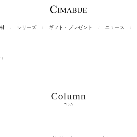
材
シリーズ
ギフト・プレゼント
ニュース
ァント
トートバッグ
ミドルウォレット
ガルーシャ
バックパック・リュック
二つ折り財布
サベル
す！
ス
コインケース
フレンチカーフ
フラグメントケース
漆
Column
クロコダイル
定期入れ・パスケース
エメリー
IDカードホルダー
グレン
コラム
ン
コードバン財布
ブレルノ
テレン
フ
ヒマラヤクロコダイル