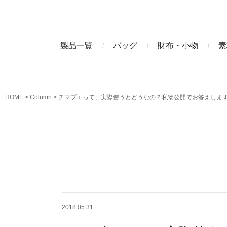
製品一覧
バッグ
財布・小物
素
ビジネスバッグ
長財布
アニリンコードバン
エレフ
HOME
Column
チマブエって、実際使うとどうなの？私物公開でお答えしま
クラッチバッグ
マネークリップ
ファビオ
モーリ
名刺入れ
藍染めクロコダイル
墨染め
クロコダイル財布
トゥールーズ
グレイ
2018.05.31
ブラン
クライ