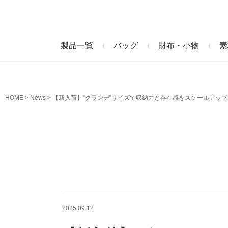
製品一覧
バッグ
財布・小物
素
ビジネスバッグ
長財布
アニリンコードバン
エレフ
HOME
News
【新入荷】“グランデ”サイズで収納力と存在感をスケールアッ
クラッチバッグ
マネークリップ
ファビオ
モーリ
名刺入れ
藍染めクロコダイル
墨染め
クロコダイル財布
トゥールーズ
グレイ
2025.09.12
ブラン
クライ