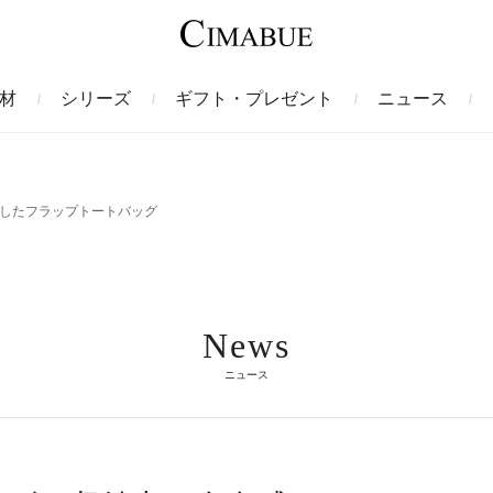
材
シリーズ
ギフト・プレゼント
ニュース
ァント
トートバッグ
ミドルウォレット
ガルーシャ
バックパック・リュック
二つ折り財布
サベル
プしたフラップトートバッグ
ス
コインケース
フレンチカーフ
フラグメントケース
漆
News
クロコダイル
定期入れ・パスケース
エメリー
IDカードホルダー
グレン
ニュース
ン
コードバン財布
ブレルノ
テレン
フ
ヒマラヤクロコダイル