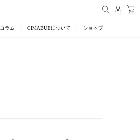
コラム
CIMABUEについて
ショップ
ショルダーバッグ
ミニ財布
マルゴー
キーケース・キーホルダー
ナイルクロコダイル
その他の小物
ミュレ
ス
ブラーノ