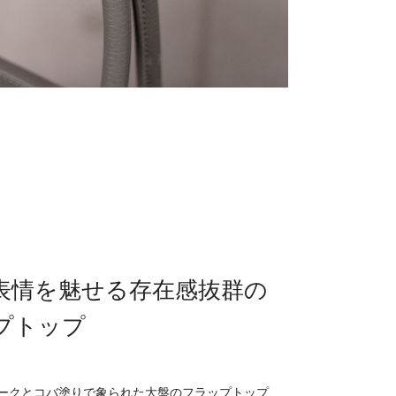
表情を魅せる存在感抜群の
プトップ
ークとコバ塗りで象られた大盤のフラップトップ