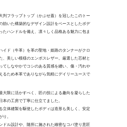
大判フラップトップ（かぶせ蓋）を冠したこのトー
の効いた構築的なデザイン設計をベースとしたボデ
ったハンドルを備え、凛々しく品格ある魅力に包ま
ハイド（牛革）を革の聖地・姫路のタンナーがクロ
た、美しい模様のエンボスレザー。厳選した芯材と
ってしなやかでコシのある質感を纏い、傷・汚れや
えるため本革でありながら気軽にデイリーユースで
最大限に活かすべく、匠の技による趣向を凝らした
日本の工房で丁寧に仕立てました。
る立体縫製を駆使したボディは造形も美しく、安定
がり。
ンドル設計や、随所に施された緻密なコバ塗り意匠