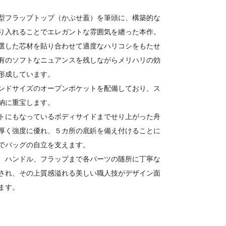
型フラップトップ（かぶせ蓋）を筆頭に、構築的な
り入れることでエレガントな雰囲気を纏った本作。
選した芯材を貼り合わせて適度なハリコシをもたせ
有のソフトなニュアンスを残しながらメリハリの効
形成しています。
ンドサイズのオープンポケットを配備しており、ス
納に重宝します。
トにもなっているボディサイドまでせり上がった舟
厚く強度に優れ、５カ所の底鋲を備え付けることに
でバッグの自立を支えます。
、ハンドル、フラップまで各パーツの随所に丁寧な
され、その上質感溢れる美しい職人技がデザイン面
ます。