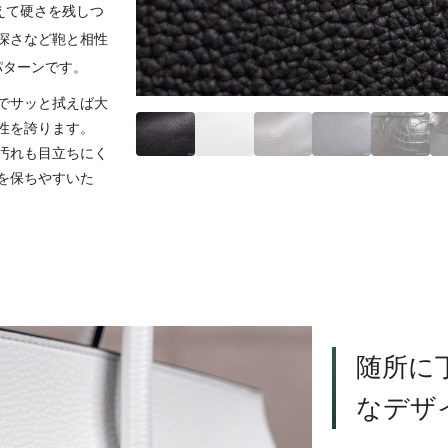
えて硬さを残しつ
深さなど鞄と相性
パターンです。
でサッと拭えば大
性を誇ります。
汚れも目立ちにく
を保ちやすいた
随所に
なデザ