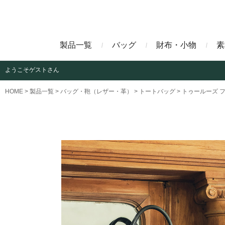
製品一覧
バッグ
財布・小物
素
ようこそ
ゲストさん
ビジネスバッグ
長財布
アニリンコードバン
エレフ
HOME
製品一覧
バッグ・鞄（レザー・革）
トートバッグ
トゥールーズ 
クラッチバッグ
マネークリップ
ファビオ
モーリ
名刺入れ
藍染めクロコダイル
墨染め
クロコダイル財布
トゥールーズ
グレイ
ブラン
クライ