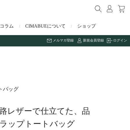
コラム
CIMABUEについて
ショップ
メルマガ登録
新規会員登録
ログイン
ショルダーバッグ
ミニ財布
マルゴー
キーケース・キーホルダー
ナイルクロコダイル
トバッグ
その他の小物
ミュレ
路レザーで仕立てた、品
ス
ブラーノ
ラップトートバッグ