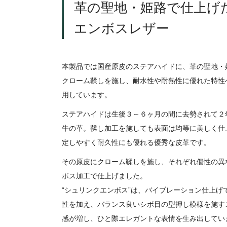
革の聖地・姫路で仕上げ
エンボスレザー
本製品では国産原皮のステアハイドに、革の聖地・
クローム鞣しを施し、耐水性や耐熱性に優れた特性
用しています。
ステアハイドは生後３～６ヶ月の間に去勢されて２
牛の革。鞣し加工を施しても表面は均等に美しく仕
定しやすく耐久性にも優れる優秀な皮革です。
その原皮にクローム鞣しを施し、それぞれ個性の異
ボス加工で仕上げました。
“シュリンクエンボス”は、バイブレーション仕上げ
性を加え、バランス良いシボ目の型押し模様を施す
感が増し、ひと際エレガントな表情を生み出してい