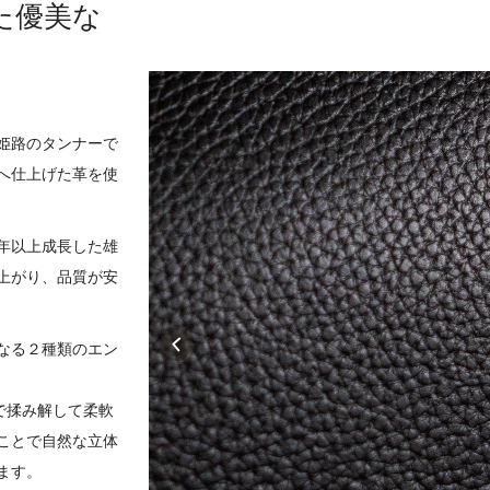
た優美な
姫路のタンナーで
へ仕上げた革を使
年以上成長した雄
上がり、品質が安
なる２種類のエン
で揉み解して柔軟
ことで自然な立体
ます。