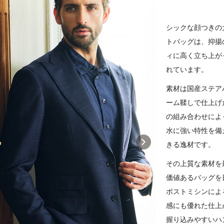
シックな顔つきの
トバッグは、抑揚
ィに高く立ち上が
れています。
素材は国産ステア
ーム鞣しで仕上げ
の組み合わせによ
水に強い特性を備
きる逸材です。
その上質な素材を
価値あるバッグを
ポストミシンによ
感にも優れた仕上
握り込みやすいハ