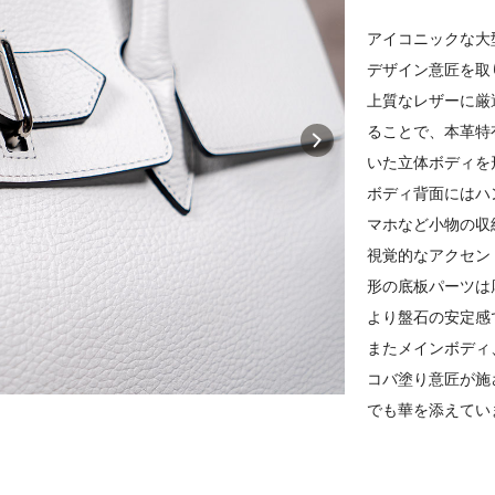
アイコニックな大
デザイン意匠を取
上質なレザーに厳
ることで、本革特
いた立体ボディを
ボディ背面にはハ
マホなど小物の収
視覚的なアクセン
形の底板パーツは
より盤石の安定感
またメインボディ
コバ塗り意匠が施
でも華を添えてい