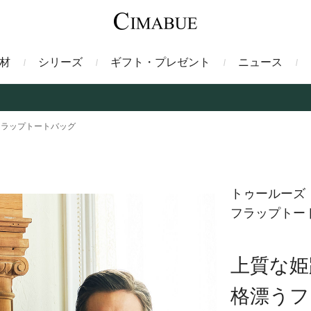
材
シリーズ
ギフト・プレゼント
ニュース
ァント
トートバッグ
ミドルウォレット
ガルーシャ
バックパック・リュック
二つ折り財布
サベル
フラップトートバッグ
ス
コインケース
フレンチカーフ
フラグメントケース
漆
トゥールーズ
フラップトー
クロコダイル
定期入れ・パスケース
エメリー
IDカードホルダー
グレン
上質な姫
ン
コードバン財布
ブレルノ
テレン
格漂うフ
フ
ヒマラヤクロコダイル