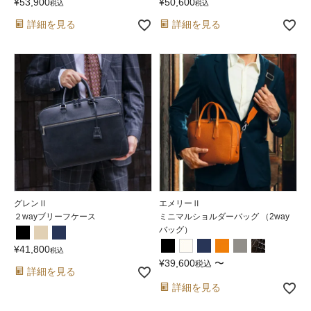
¥
53,900
¥
50,600
税込
税込
詳細を見る
詳細を見る
グレンⅡ
エメリーⅡ
２wayブリーフケース
ミニマルショルダーバッグ （2way
バッグ）
¥
41,800
税込
¥
39,600
〜
税込
詳細を見る
詳細を見る