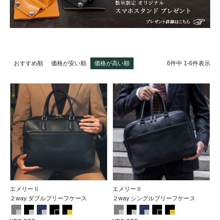
6
件中
1
-
6
件表示
おすすめ順
価格が安い順
価格が高い順
エメリーⅡ
エメリーⅡ
２way ダブルブリーフケース
２way シングルブリーフケース