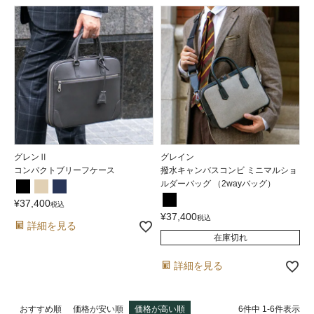
グレンⅡ
グレイン
コンパクトブリーフケース
撥水キャンバスコンビ ミニマルショ
ルダーバッグ （2wayバッグ）
¥
37,400
税込
¥
37,400
税込
詳細を見る
在庫切れ
詳細を見る
6
件中
1
-
6
件表示
おすすめ順
価格が安い順
価格が高い順