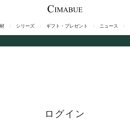
材
シリーズ
ギフト・プレゼント
ニュース
ァント
トートバッグ
ミドルウォレット
ガルーシャ
バックパック・リュック
二つ折り財布
サベル
ス
コインケース
フレンチカーフ
フラグメントケース
漆
クロコダイル
定期入れ・パスケース
エメリー
IDカードホルダー
グレン
ン
コードバン財布
ブレルノ
テレン
ログイン
フ
ヒマラヤクロコダイル