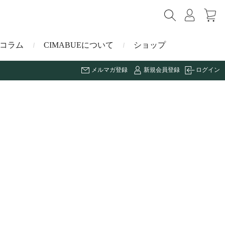
コラム
CIMABUEについて
ショップ
メルマガ登録
新規会員登録
ログイン
ショルダーバッグ
ミニ財布
マルゴー
キーケース・キーホルダー
ナイルクロコダイル
その他の小物
ミュレ
ス
ブラーノ