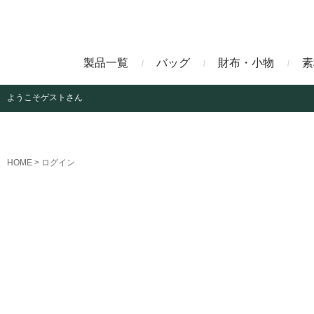
製品一覧
バッグ
財布・小物
素
ようこそ
ゲストさん
ビジネスバッグ
長財布
アニリンコードバン
エレフ
HOME
ログイン
クラッチバッグ
マネークリップ
ファビオ
モーリ
名刺入れ
藍染めクロコダイル
墨染め
クロコダイル財布
トゥールーズ
グレイ
ブラン
クライ