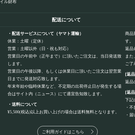
イル財布
配送について
・配送サービスについて（ヤマト運輸）
商品
休業：土曜（定休）
す。
営業：土曜以外（日・祝も対応）
返品
営業日の午前中（正午まで）に頂いたご注文は、当日発送致
また
します。
ご了
営業日の午後以降、もしくは休業日に頂いたご注文は翌営業
[返
日までに発送対応致します。
返品
年末年始や臨時休業など、不定期の出荷停止日が発生する場
[返
合はサイト内（ニュース）にて適宜告知致します。
下記
・送料について
・不
¥5,500(税込)以上お買い上げの場合は送料無料となります。
・届
ご利用ガイドはこちら