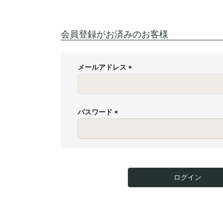
会員登録がお済みのお客様
メールアドレス
(
必
須
パスワード
)
(
必
須
)
ログイン