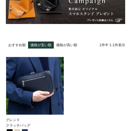
1
件中
1
-
1
件表示
おすすめ順
価格が安い順
価格が高い順
グレンⅡ
クラッチバッグ