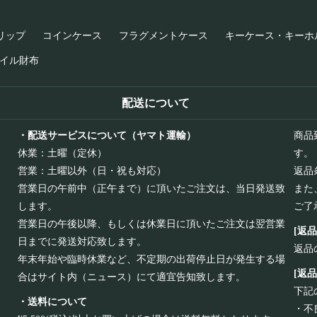
リップ
コインケース
フラグメントケース
キーケース・キーホ
イル財布
配送について
・配送サービスについて（ヤマト運輸）
商品
休業：土曜（定休）
す。
営業：土曜以外（日・祝も対応）
返品
営業日の午前中（正午まで）に頂いたご注文は、当日発送致
また
します。
ご了
営業日の午後以降、もしくは休業日に頂いたご注文は翌営業
[返
日までに発送対応致します。
返品
年末年始や臨時休業など、不定期の出荷停止日が発生する場
[返
合はサイト内（ニュース）にて適宜告知致します。
下記
・送料について
・不