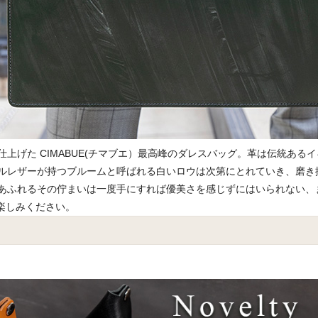
上げた CIMABUE(チマブエ）最高峰のダレスバッグ。革は伝統ある
ルレザーが持つブルームと呼ばれる白いロウは次第にとれていき、磨き
あふれるその佇まいは一度手にすれば優美さを感じずにはいられない、
お楽しみください。