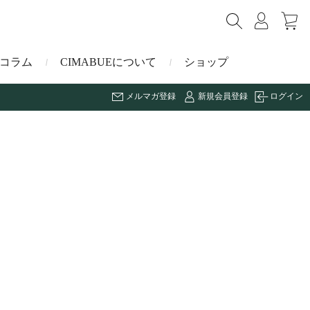
コラム
CIMABUEについて
ショップ
メルマガ登録
新規会員登録
ログイン
ショルダーバッグ
ミニ財布
マルゴー
キーケース・キーホルダー
ナイルクロコダイル
その他の小物
ミュレ
ス
ブラーノ