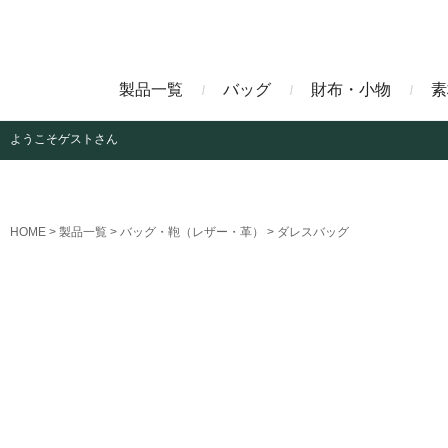
製品一覧
バッグ
財布・小物
素
ようこそ
ゲストさん
ビジネスバッグ
長財布
アニリンコードバン
エレフ
HOME
製品一覧
バッグ・鞄（レザー・革）
ダレスバッグ
クラッチバッグ
マネークリップ
ファビオ
モーリ
名刺入れ
藍染めクロコダイル
墨染め
クロコダイル財布
トゥールーズ
グレイ
ブラン
クライ