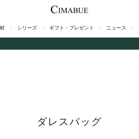
材
シリーズ
ギフト・プレゼント
ニュース
ァント
トートバッグ
ミドルウォレット
ガルーシャ
バックパック・リュック
二つ折り財布
サベル
ス
コインケース
フレンチカーフ
フラグメントケース
漆
クロコダイル
定期入れ・パスケース
エメリー
IDカードホルダー
グレン
ン
コードバン財布
ブレルノ
テレン
ダレスバッグ
フ
ヒマラヤクロコダイル