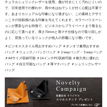
チュラルシュリンクレザーを使用。傷が付きにくく汚れにくいの
で、日常使用での擦れや、雨や水はねでシミが付く心配は不要で
す。あまりカジュアルな印象になり過ぎない、この素材とデザイ
ンこその信頼感のある印象を与えてくれます。カラーバリエーシ
ョンが豊富なのも特徴で、ビジネスからプライベートまで着るも
のに応じて選べます。厚さ70mmと薄マチ仕様なので取り回しが
よく、背負っているリュックが他人の邪魔になり難いです。
＃ビジネススタイル用おすすめバッグ ＃オンオフ兼用おすすめ
バッグ ＃リュック／バックパック ＃２wayバッグ・３wayバッグ
＃A4サイズ収納可能 ＃14インチPC収納可能 ＃耐久性に優れた
バッグ ＃自立可能なバッグ ＃薄マチバッグ ＃シュリンクレザー
バッグ