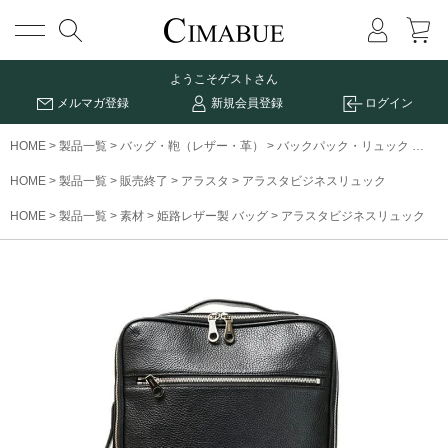
メニュー
ようこそ
ゲストさん
メルマガ登録
新規会員登録
ログイン
HOME
製品一覧
バッグ・鞄（レザー・革）
バックパック・リュック
アラ
HOME
製品一覧
販売終了
アラスタ
アラスタビジネスリュック
HOME
製品一覧
素材
姫路レザー製 バッグ
アラスタビジネスリュック