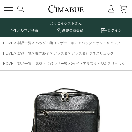
メニュー
ようこそ
ゲストさん
メルマガ登録
新規会員登録
ログイン
HOME
製品一覧
バッグ・鞄（レザー・革）
バックパック・リュック
アラ
HOME
製品一覧
販売終了
アラスタ
アラスタビジネスリュック
HOME
製品一覧
素材
姫路レザー製 バッグ
アラスタビジネスリュック