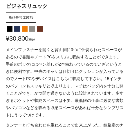
ビジネスリュック
商品番号
11075
¥
30,800
税込
メインファスナーを開くと背面側に3つに仕切られたスペースが
あるので書類やノートPCをスリムに収納することができます。
手前のポッケにはペン差しが2本備わっているのでいざというと
きに便利です。中央のポッケは仕切りにクッションが入っている
のでノートPCやデバイスはこちらに収納して下さい。15インチ
のパソコンもスッキリと収まります。マチはバッグ内を十分に開
くことができ、かつ開き過ぎないように設計されています。多す
ぎるポケットや収納スペースは不要、最低限の仕事に必要な書類
やパソコンなどを収める収納スペースがあれば十分なシンプリス
トにうってつけです。
タンナーと打ち合わせを重ねることで出来上がった、姫路産のナ