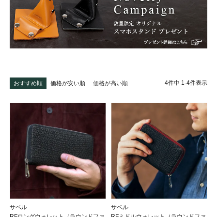
4
件中
1
-
4
件表示
おすすめ順
価格が安い順
価格が高い順
サベル
サベル
RFロングウォレット（ラウンドファ
RFミドルウォレット（ラウンドファ