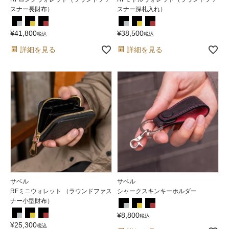
スナー長財布）
スナー深札入れ）
¥
41,800
¥
38,500
税込
税込
詳細を見る
詳細を見る
サベル
サベル
RFミニウォレット （ラウンドファス
シャークスキンキーホルダー
ナー小型財布）
¥
8,800
税込
¥
25,300
税込