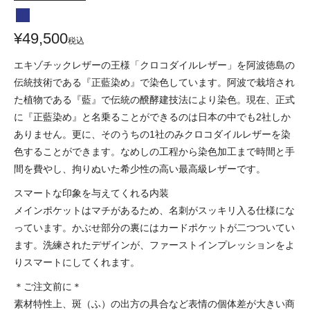
¥
49,500
税込
エキゾチックレザーの王様「クロコダイルレザー」を阿波徳島の
伝統技術である『正藍染め』で染色しています。阿波で栽培され
た植物である『藍』で伝統の醗酵建技法により染色。現在、正式
に『正藍染め』と名乗ることができるのは日本の中でも2社しか
ありません。更に、そのうちの1社のみクロコダイルレザーを染
色することができます。なめしの工程から染色加工まで時間と手
間を費やし、拘りぬいた希少性の高い最高級レザーです。
スマートな印象を与えてくれる内装
メインポケットはマチがあるため、名刺がスッキリ入る仕様にな
っています。かぶせ部分の裏にはカードポケットが二つついてい
ます。洗練されたデザインが、ファーストインプレッションをよ
りスマートにしてくれます。
＊ご注文前に＊
素材特性上、斑（ふ）の出方の具合など表情の個体差が大きい商