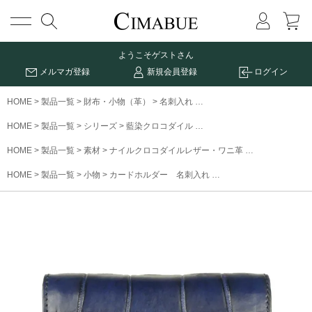
メニュー
ようこそ
ゲストさん
メルマガ登録
新規会員登録
ログイン
HOME
製品一覧
財布・小物（革）
名刺入れ
藍染めクロコダイル名刺入れ
HOME
製品一覧
シリーズ
藍染クロコダイル
藍染めクロコダイル名刺入れ
HOME
製品一覧
素材
ナイルクロコダイルレザー・ワニ革
藍染めクロコダ
HOME
製品一覧
小物
カードホルダー 名刺入れ
藍染めクロコダイル名刺