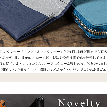
専門のタンナー『キング・オブ・タンナー』と呼ばれるほど世界でも有
のみを使用し、独自のクローム鞣し製法や染色技術で他を圧倒してきま
持を得ています。 このバブルカーフはクローム鞣しの後、独自の粒出し
密で細かい粒で揃っており、繊維のキメ細かさや、弾力でコシのあるゴ