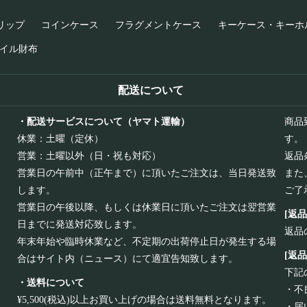
リップ
コインケース
フラグメントケース
キーケース・キーホ
イル財布
配送について
・配送サービスについて（ヤマト運輸）
商品
休業：土曜（定休）
す。
営業：土曜以外（日・祝も対応）
返品
営業日の午前中（正午まで）に頂いたご注文は、当日発送致
また
します。
ご了
営業日の午後以降、もしくは休業日に頂いたご注文は翌営業
[返
日までに発送対応致します。
返品
年末年始や臨時休業など、不定期の出荷停止日が発生する場
[返
合はサイト内（ニュース）にて適宜告知致します。
下記
・送料について
・不
¥5,500(税込)以上お買い上げの場合は送料無料となります。
・届