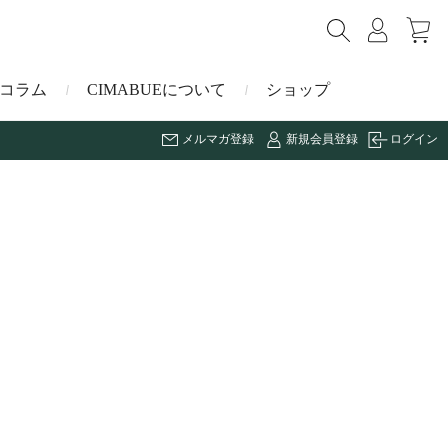
コラム
CIMABUEについて
ショップ
メルマガ登録
新規会員登録
ログイン
ショルダーバッグ
ミニ財布
マルゴー
キーケース・キーホルダー
ナイルクロコダイル
その他の小物
ミュレ
ス
ブラーノ