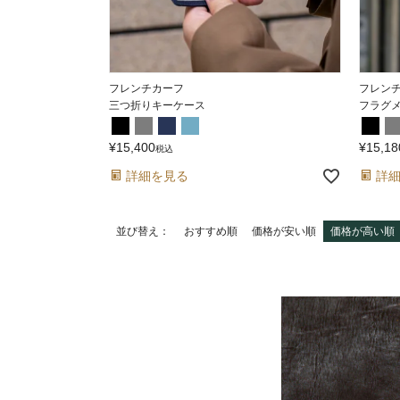
フレンチカーフ
フレン
三つ折りキーケース
フラグ
¥
15,400
¥
15,18
税込
詳細を見る
詳
並び替え
おすすめ順
価格が安い順
価格が高い順