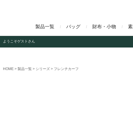
製品一覧
バッグ
財布・小物
素
ようこそ
ゲストさん
ビジネスバッグ
長財布
アニリンコードバン
エレフ
HOME
製品一覧
シリーズ
フレンチカーフ
クラッチバッグ
マネークリップ
ファビオ
モーリ
名刺入れ
藍染めクロコダイル
墨染め
クロコダイル財布
トゥールーズ
グレイ
ブラン
クライ