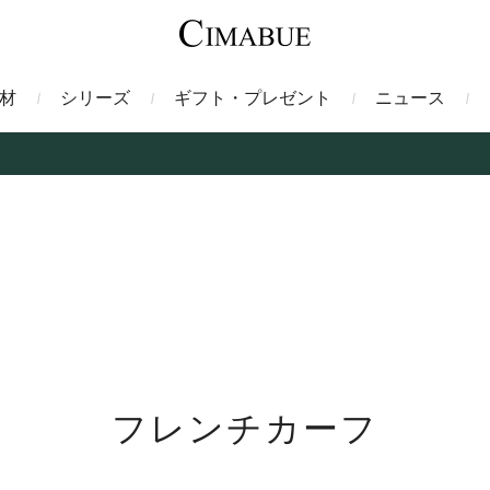
材
シリーズ
ギフト・プレゼント
ニュース
ァント
トートバッグ
ミドルウォレット
ガルーシャ
バックパック・リュック
二つ折り財布
サベル
ス
コインケース
フレンチカーフ
フラグメントケース
漆
クロコダイル
定期入れ・パスケース
エメリー
IDカードホルダー
グレン
ン
コードバン財布
ブレルノ
テレン
フレンチカーフ
フ
ヒマラヤクロコダイル