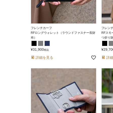
フレンチカーフ
フレン
RFロングウォレット（ラウンドファスナー長財
RFス
布）
つ折り
¥
31,900
¥
29,70
税込
詳細を見る
詳