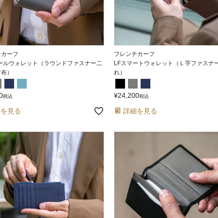
チカーフ
フレンチカーフ
モールウォレット（ラウンドファスナー二
LFスマートウォレット（Ｌ字ファスナ
財布）
れ）
0
¥
24,200
税込
税込
細を見る
詳細を見る