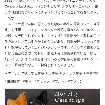
1961 年創業、イタリア・トスカーナ州サンミニアートにある
Conceria La Bretagna（コンチェリア ラ ブリターニャ社）。絶
えず独創的なデザインにチャレンジしていることで有名なタンナ
ーです。
アルプスの麓で自然に育てられた放牧の雄牛の原皮（フランス原
皮）を使用しています。ショルダー部分を扱うベジタブルタンニ
ン鞣しを専門としています。じっくりと手間暇かけて鞣し加工で
生み出された革は柔らかく耐久性があり、時間が経つにつれて美
しい艶が増していくエイジングレザーです。イタリア植物タンニ
ン鞣し協会に加盟しており、製造工程に使用されている「鞣し
剤」には、人体に有害とされている化学合成化合物（クロム、ベ
ンジン系着色剤など）一切含まれておりません。
＃エイジング映えする財布 ＃長財布 ＃フラップ財布 ＃牛革財布
#開運財布 #牛革 #ブラック #ブルー #ブラウン