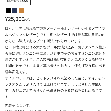
商品番号
15220
¥
25,300
税込
日本が世界に誇れる革製造メーカー栃木レザー社の本ヌメ革 ( フ
ルベジタブルレザー ) です。栃木レザー社では最も革に負担のか
からない製法であるピット製法で作られています。
ピット槽と呼ばれる大きなプールに漬け込み、薄いタンニン槽か
ら順に濃いタンニン槽に漬け込む事で革の芯までタンニン成分を
浸透させています。この製法は高い技術力と気の遠くなる時間と
手間が必要です。本ヌメ革の最大の魅力は、使えば使う程に出る
経年変化です。
オイルバケッタは、ピットヌメ革を素染めした後に、オイルとワ
ックスをたっぷり入れて仕上げています。しっとりした手触り
で、カジュアルでありながら高級感のある艶感を楽しめる革で
す。
内装革について…