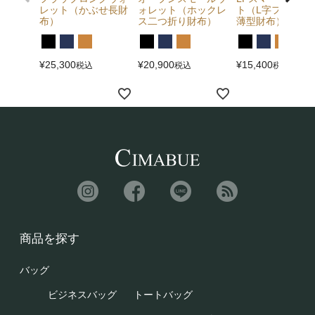
レット（かぶせ長財
ォレット（ホックレ
ト（L字ファスナ
布）
ス二つ折り財布）
薄型財布）
¥
25,300
¥
20,900
¥
15,400
税込
税込
税込
商品を探す
バッグ
ビジネスバッグ
トートバッグ