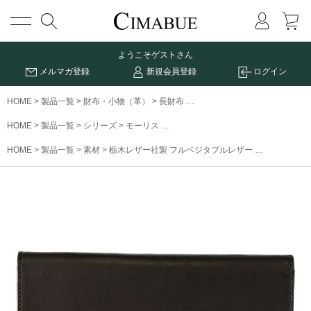
メニュー
ようこそ
ゲストさん
メルマガ登録
新規会員登録
ログイン
HOME
製品一覧
財布・小物（革）
長財布
モーリスフラップロングウォレ
HOME
製品一覧
シリーズ
モーリス
モーリスフラップロングウォレット（
HOME
製品一覧
素材
栃木レザー社製 フルベジタブルレザー
モーリスフ