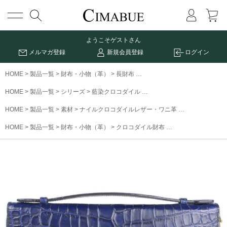
メニュー
ようこそ
ゲストさん
メルマガ登録
新規会員登録
ログイン
HOME
製品一覧
財布・小物（革）
長財布
藍染めクロコダイルRFトラベ
HOME
製品一覧
シリーズ
藍染クロコダイル
藍染めクロコダイルRFトラ
HOME
製品一覧
素材
ナイルクロコダイルレザー・ワニ革
藍染めクロコダ
HOME
製品一覧
財布・小物（革）
クロコダイル財布
藍染めクロコダイル