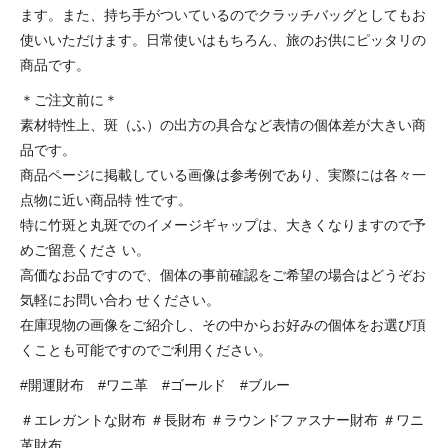
ます。また、持ち手がついているのでクラッチバッグとしてもお
使いいただけます。日常使いはもちろん、旅のお供にピッタリの
商品です。
＊ご注文前に＊
素材特性上、斑（ふ）の出方の具合など表情の個体差が大きい商
品です。
商品ページに掲載している画像は参考例であり、実際には各々一
点物に近い商品特 性です。
特に竹斑と丸斑でのイメージギャップは、大きくなりますので予
めご留意くださ い。
高価なお品ですので、個体の事前確認をご希望の場合はどうぞお
気軽にお問い合わ せください。
在庫現物の画像をご紹介し、その中からお好みの個体をお選び頂
くことも可能ですのでご利用ください。
#開運財布 #ワニ革 #ゴールド #ブルー
＃エレガントな財布 ＃長財布 ＃ラウンドファスナー財布 ＃ワニ
革財布