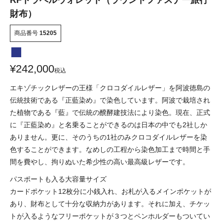
RFトラベルウォレット（ラウンドファスナー旅行
財布）
商品番号
15205
¥
242,000
税込
エキゾチックレザーの王様「クロコダイルレザー」を阿波徳島の
伝統技術である『正藍染め』で染色しています。阿波で栽培され
た植物である『藍』で伝統の醗酵建技法により染色。現在、正式
に『正藍染め』と名乗ることができるのは日本の中でも2社しか
ありません。更に、そのうちの1社のみクロコダイルレザーを染
色することができます。なめしの工程から染色加工まで時間と手
間を費やし、拘りぬいた希少性の高い最高級レザーです。
パスポートも入る大容量サイズ
カードポケット12枚分に小銭入れ、お札が入るメインポケットが
あり、財布として十分な収納力があります。それに加え、チケッ
トが入るようなフリーポケットが３つとペンホルダーもついてい