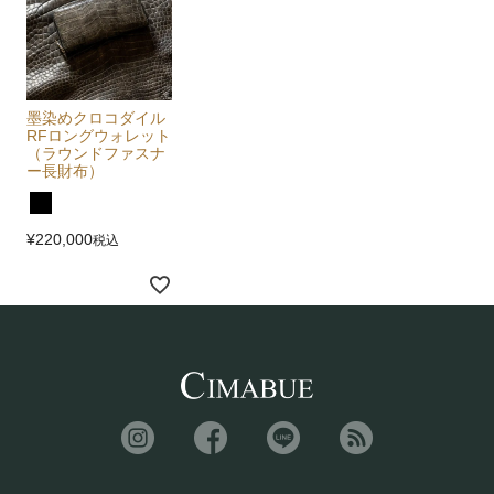
墨染めクロコダイル
RFロングウォレット
（ラウンドファスナ
ー長財布）
¥
220,000
税込