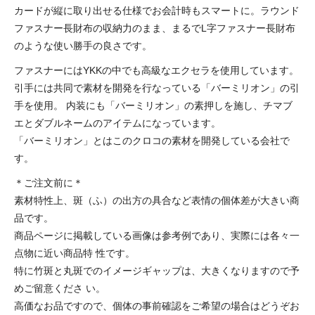
カードが縦に取り出せる仕様でお会計時もスマートに。ラウンド
ファスナー長財布の収納力のまま、まるでL字ファスナー長財布
のような使い勝手の良さです。
ファスナーにはYKKの中でも高級なエクセラを使用しています。
引手には共同で素材を開発を行なっている「バーミリオン」の引
手を使用。 内装にも「バーミリオン」の素押しを施し、チマブ
エとダブルネームのアイテムになっています。
「バーミリオン」とはこのクロコの素材を開発している会社で
す。
＊ご注文前に＊
素材特性上、斑（ふ）の出方の具合など表情の個体差が大きい商
品です。
商品ページに掲載している画像は参考例であり、実際には各々一
点物に近い商品特 性です。
特に竹斑と丸斑でのイメージギャップは、大きくなりますので予
めご留意くださ い。
高価なお品ですので、個体の事前確認をご希望の場合はどうぞお