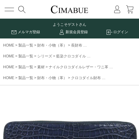
メニュー
ようこそ
ゲストさん
メルマガ登録
新規会員登録
ログイン
HOME
製品一覧
財布・小物（革）
長財布
藍染めクロコダイルRFロング
HOME
製品一覧
シリーズ
藍染クロコダイル
藍染めクロコダイルRFロン
HOME
製品一覧
素材
ナイルクロコダイルレザー・ワニ革
藍染めクロコダ
HOME
製品一覧
財布・小物（革）
クロコダイル財布
藍染めクロコダイル