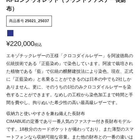
RFロングウォレット（ラウンドファスナー長財
布）
商品番号
25021_25037
¥
220,000
税込
エキゾチックレザーの王様「クロコダイルレザー」を阿波徳島の
伝統技術である『正藍染め』で染色しています。阿波で栽培され
た植物である『藍』で伝統の醗酵建技法により染色。現在、正式
に『正藍染め』と名乗ることができるのは日本の中でも2社しか
ありません。更に、そのうちの1社のみクロコダイルレザーを染
色することができます。なめしの工程から染色加工まで時間と手
間を費やし、拘りぬいた希少性の高い最高級レザーです。
収納力と使いやすさを兼ね備えた長財布
CIMABUEの定番であり一番人気のファスナー付き長財布モデル
です。18枚分のカードポケットが備わっており、また薄型のスマ
ートフォンなら収納可能な容量。また他の財布との一番の違いは