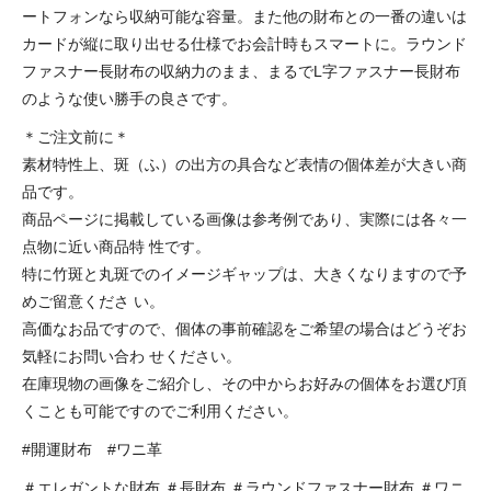
ートフォンなら収納可能な容量。また他の財布との一番の違いは
カードが縦に取り出せる仕様でお会計時もスマートに。ラウンド
ファスナー長財布の収納力のまま、まるでL字ファスナー長財布
のような使い勝手の良さです。
＊ご注文前に＊
素材特性上、斑（ふ）の出方の具合など表情の個体差が大きい商
品です。
商品ページに掲載している画像は参考例であり、実際には各々一
点物に近い商品特 性です。
特に竹斑と丸斑でのイメージギャップは、大きくなりますので予
めご留意くださ い。
高価なお品ですので、個体の事前確認をご希望の場合はどうぞお
気軽にお問い合わ せください。
在庫現物の画像をご紹介し、その中からお好みの個体をお選び頂
くことも可能ですのでご利用ください。
#開運財布 #ワニ革
＃エレガントな財布 ＃長財布 ＃ラウンドファスナー財布 ＃ワニ