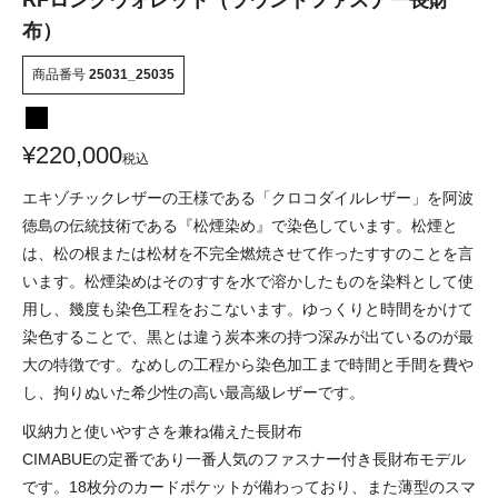
RFロングウォレット（ラウンドファスナー長財
布）
商品番号
25031_25035
¥
220,000
税込
エキゾチックレザーの王様である「クロコダイルレザー」を阿波
徳島の伝統技術である『松煙染め』で染色しています。松煙と
は、松の根または松材を不完全燃焼させて作ったすすのことを言
います。松煙染めはそのすすを水で溶かしたものを染料として使
用し、幾度も染色工程をおこないます。ゆっくりと時間をかけて
染色することで、黒とは違う炭本来の持つ深みが出ているのが最
大の特徴です。なめしの工程から染色加工まで時間と手間を費や
し、拘りぬいた希少性の高い最高級レザーです。
収納力と使いやすさを兼ね備えた長財布
CIMABUEの定番であり一番人気のファスナー付き長財布モデル
です。18枚分のカードポケットが備わっており、また薄型のスマ