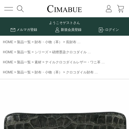
メニュー
ようこそ
ゲストさん
メルマガ登録
新規会員登録
ログイン
HOME
製品一覧
財布・小物（革）
長財布
墨染めクロコダイルRFロング
HOME
製品一覧
シリーズ
硝煙墨染クロコダイル
墨染めクロコダイルRF
HOME
製品一覧
素材
ナイルクロコダイルレザー・ワニ革
墨染めクロコダ
HOME
製品一覧
財布・小物（革）
クロコダイル財布
墨染めクロコダイル