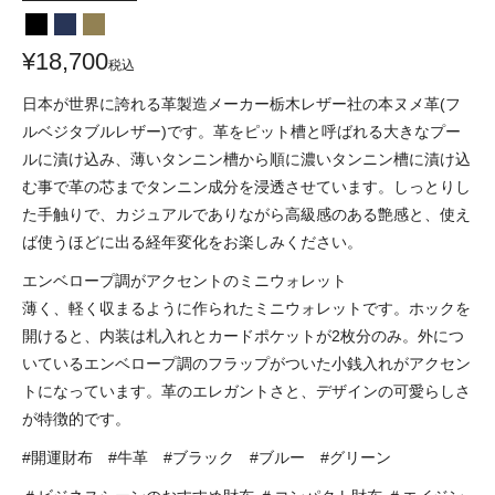
¥
18,700
税込
日本が世界に誇れる革製造メーカー栃木レザー社の本ヌメ革(フ
ルベジタブルレザー)です。革をピット槽と呼ばれる大きなプー
ルに漬け込み、薄いタンニン槽から順に濃いタンニン槽に漬け込
む事で革の芯までタンニン成分を浸透させています。しっとりし
た手触りで、カジュアルでありながら高級感のある艶感と、使え
ば使うほどに出る経年変化をお楽しみください。
エンベロープ調がアクセントのミニウォレット
薄く、軽く収まるように作られたミニウォレットです。ホックを
開けると、内装は札入れとカードポケットが2枚分のみ。外につ
いているエンベロープ調のフラップがついた小銭入れがアクセン
トになっています。革のエレガントさと、デザインの可愛らしさ
が特徴的です。
#開運財布 #牛革 #ブラック #ブルー #グリーン