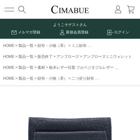
メニュー
ようこそ
ゲストさん
メルマガ登録
新規会員登録
ログイン
HOME
製品一覧
財布・小物（革）
ミニ財布
アンブローズミニウォレット
HOME
製品一覧
販売終了
アンブローズ
アンブローズミニウォレット
HOME
製品一覧
素材
栃木レザー社製 フルベジタブルレザー
アンブロー
HOME
製品一覧
財布・小物（革）
二つ折り財布
アンブローズミニウォレ