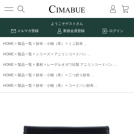
メニュー
ようこそ
ゲストさん
メルマガ登録
新規会員登録
ログイン
HOME
製品一覧
財布・小物（革）
ミニ財布
アニリンコードバンミニウォ
HOME
製品一覧
シリーズ
アニリンコードバン
アニリンコードバンミニウ
HOME
製品一覧
素材
レーデルオガワ社製 アニリンコードバン
アニリン
HOME
製品一覧
財布・小物（革）
二つ折り財布
アニリンコードバンミニ
HOME
製品一覧
財布・小物（革）
コードバン財布
アニリンコードバンミ