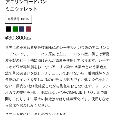
アニリンコードバン
ミニウォレット
商品番号
15192
¥
30,800
税込
世界に名を連ねる染色技術No.1のレーデルオガワ製のアニリンコ
ードバンです。コードバン原皮は主にヨーロッパ産、鞣しは新喜
皮革製のピット槽に漬け込んだ原皮を使用しております。レーデ
ルオガワが再加脂をおこないアニリン染め 水染めという染色方
法で革の風合いを残し、ナチュラルでありながら、透明感輝きム
ラ感のポイントを楽しめるのが最大の魅力です。薄く染色をおこ
ない、原皮を1枚1枚確認しながら染色をおこないます。レーデル
オガワの技術を用い、他にはない色をCIMABUEオリジナルで展
開しております。最大の特徴はやはり経年変化です。使用しなが
ら変化をお楽しみください。
スマート化にピッタリのコンパクトさ