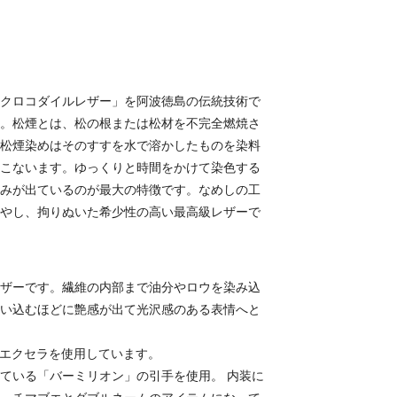
クロコダイルレザー」を阿波徳島の伝統技術で
。松煙とは、松の根または松材を不完全燃焼さ
松煙染めはそのすすを水で溶かしたものを染料
こないます。ゆっくりと時間をかけて染色する
みが出ているのが最大の特徴です。なめしの工
やし、拘りぬいた希少性の高い最高級レザーで
ザーです。繊維の内部まで油分やロウを染み込
い込むほどに艶感が出て光沢感のある表情へと
なエクセラを使用しています。
ている「バーミリオン」の引手を使用。 内装に