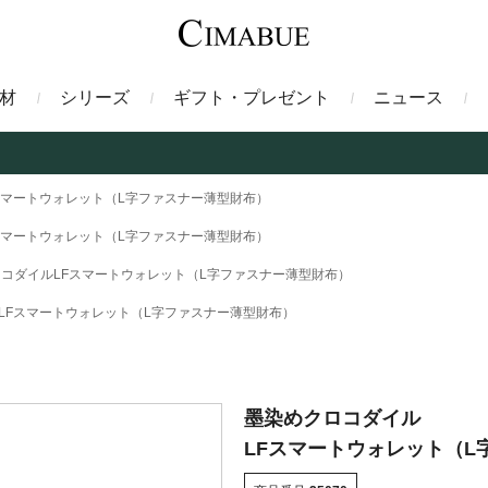
材
シリーズ
ギフト・プレゼント
ニュース
ァント
トートバッグ
ミドルウォレット
ガルーシャ
バックパック・リュック
二つ折り財布
サベル
スマートウォレット（L字ファスナー薄型財布）
スマートウォレット（L字ファスナー薄型財布）
ス
コインケース
フレンチカーフ
フラグメントケース
漆
コダイルLFスマートウォレット（L字ファスナー薄型財布）
LFスマートウォレット（L字ファスナー薄型財布）
クロコダイル
定期入れ・パスケース
エメリー
IDカードホルダー
グレン
ン
コードバン財布
ブレルノ
テレン
墨染めクロコダイル
LFスマートウォレット（L
フ
ヒマラヤクロコダイル