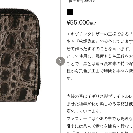
商品番号
25070
¥
55,000
税込
エキゾチックレザーの王様である「
ある『松煙染め』で染色しています
せて作ったすすのことを言います。
として使用し、幾度も染色工程をお
ことで、黒とは違う炭本来の持つ深
程から染色加工まで時間と手間を費
す。
内装の革はイギリス製ブライドルレ
ませた経年変化が楽しめる素材は使
変化していきます。
ファスナーにはYKKの中でも高級
引手には共同で素材を開発を行なっ