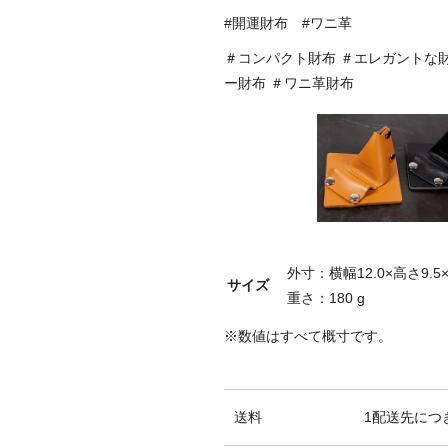
#開運財布 #ワニ革
＃コンパクト財布 ＃エレガントな財
ー財布 ＃ワニ革財布
外寸：横幅12.0×高さ9.5×
サイズ
重さ：180 g
※数値はすべて概寸です。
送料
1配送先につき