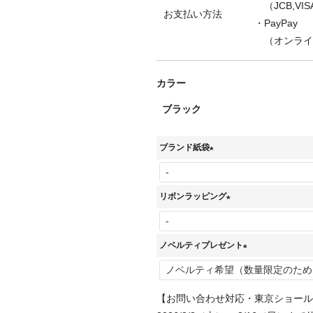
（JCB,VISA
お支払い方法
・PayPay
（オンライ
カラー
ブラック
ブランド紙袋
(
必
リボンラッピング
須
(
)
必
ノベルティプレゼント
須
(
)
必
【お問い合わせ対応・東京ショール
須