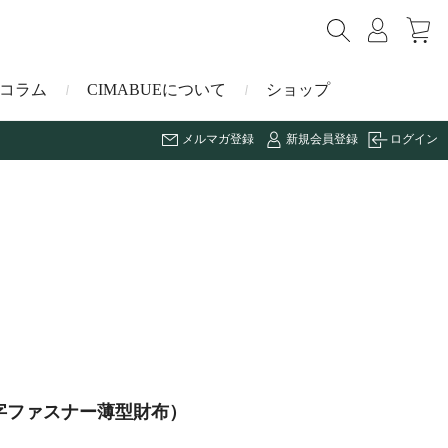
コラム
CIMABUEについて
ショップ
メルマガ登録
新規会員登録
ログイン
ショルダーバッグ
ミニ財布
マルゴー
キーケース・キーホルダー
ナイルクロコダイル
その他の小物
ミュレ
ス
ブラーノ
字ファスナー薄型財布）