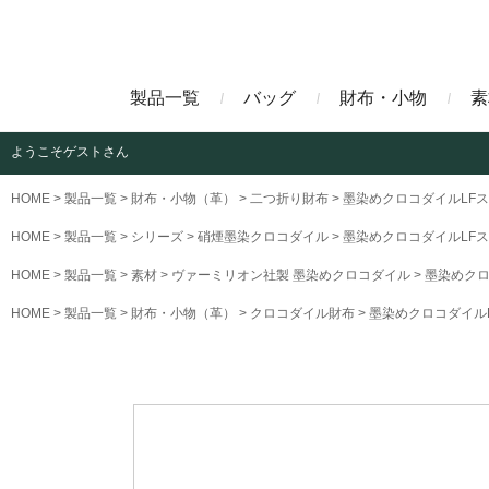
製品一覧
バッグ
財布・小物
素
ようこそ
ゲストさん
ビジネスバッグ
長財布
アニリンコードバン
エレフ
HOME
製品一覧
財布・小物（革）
二つ折り財布
墨染めクロコダイルLF
HOME
製品一覧
シリーズ
硝煙墨染クロコダイル
墨染めクロコダイルLF
クラッチバッグ
マネークリップ
ファビオ
モーリ
HOME
製品一覧
素材
ヴァーミリオン社製 墨染めクロコダイル
墨染めクロ
HOME
製品一覧
財布・小物（革）
クロコダイル財布
墨染めクロコダイル
名刺入れ
藍染めクロコダイル
墨染め
クロコダイル財布
トゥールーズ
グレイ
ブラン
クライ