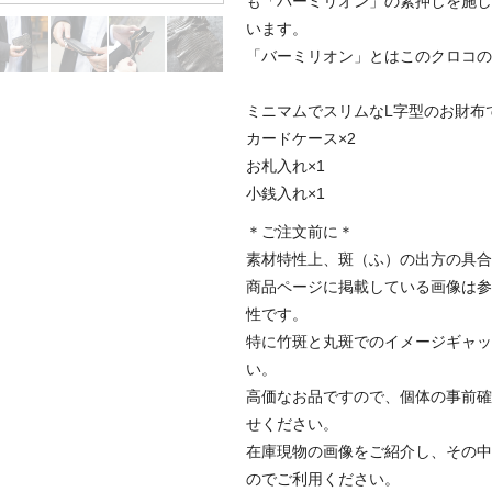
も「バーミリオン」の素押しを施し
います。
「バーミリオン」とはこのクロコの
ミニマムでスリムなL字型のお財布
カードケース×2
お札入れ×1
小銭入れ×1
＊ご注文前に＊
素材特性上、斑（ふ）の出方の具合
商品ページに掲載している画像は参
性です。
特に竹斑と丸斑でのイメージギャッ
い。
高価なお品ですので、個体の事前確
せください。
在庫現物の画像をご紹介し、その中
のでご利用ください。