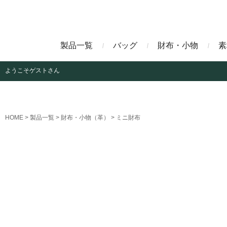
製品一覧
バッグ
財布・小物
素
ようこそ
ゲストさん
ビジネスバッグ
長財布
アニリンコードバン
エレフ
HOME
製品一覧
財布・小物（革）
ミニ財布
クラッチバッグ
マネークリップ
ファビオ
モーリ
名刺入れ
藍染めクロコダイル
墨染め
クロコダイル財布
トゥールーズ
グレイ
ブラン
クライ