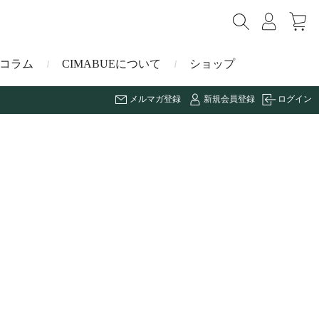
コラム
CIMABUEについて
ショップ
メルマガ登録
新規会員登録
ログイン
ショルダーバッグ
ミニ財布
マルゴー
キーケース・キーホルダー
ナイルクロコダイル
その他の小物
ミュレ
ス
ブラーノ