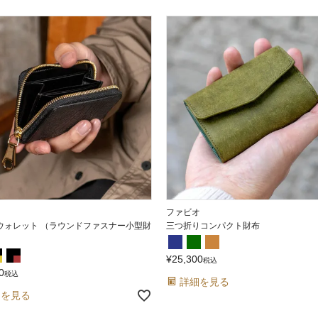
ファビオ
ウォレット （ラウンドファスナー小型財
三つ折りコンパクト財布
¥
25,300
税込
0
税込
詳細を見る
細を見る