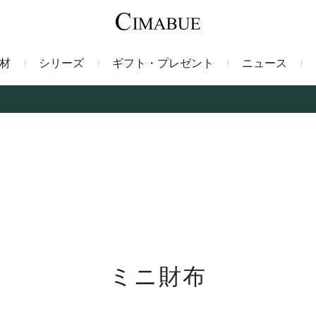
材
シリーズ
ギフト・プレゼント
ニュース
ァント
トートバッグ
ミドルウォレット
ガルーシャ
バックパック・リュック
二つ折り財布
サベル
ス
コインケース
フレンチカーフ
フラグメントケース
漆
クロコダイル
定期入れ・パスケース
エメリー
IDカードホルダー
グレン
ン
コードバン財布
ブレルノ
テレン
ミニ財布
フ
ヒマラヤクロコダイル