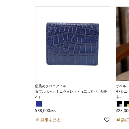
藍染めクロコダイル
サベル
ダブルホックミニウォレット（二つ折り小型財
RFミニ
布）
布）
¥
88,000
¥
25,30
税込
詳細を見る
詳