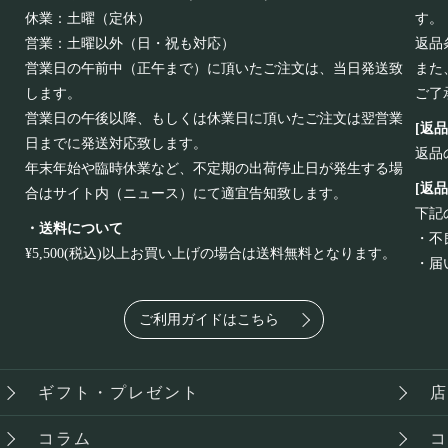
休業：土曜（定休）
す。
営業：土曜以外（日・祝も対応）
返品
営業日の午前中（正午まで）に頂いたご注文は、当日発送致
また
します。
ご了
営業日の午後以降、もしくは休業日に頂いたご注文は翌営業
[返
日までに発送対応致します。
返品
年末年始や臨時休業など、不定期の出荷停止日が発生する場
[返
合はサイト内（ニュース）にて適宜告知致します。
下記
・送料について
・不
¥5,500(税込)以上お買い上げの場合は送料無料となります。
・届
ご利用ガイドはこちら
ギフト・プレゼント
コラム