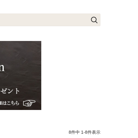
8
件中
1
-
8
件表示