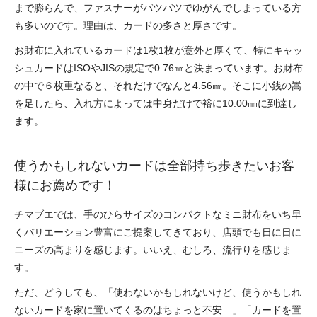
まで膨らんで、ファスナーがパツパツでゆがんでしまっている方
も多いのです。理由は、カードの多さと厚さです。
お財布に入れているカードは1枚1枚が意外と厚くて、特にキャッ
シュカードはISOやJISの規定で0.76㎜と決まっています。お財布
の中で６枚重なると、それだけでなんと4.56㎜。そこに小銭の嵩
を足したら、入れ方によっては中身だけで裕に10.00㎜に到達し
ます。
使うかもしれないカードは全部持ち歩きたいお客
様にお薦めです！
チマブエでは、手のひらサイズのコンパクトなミニ財布をいち早
くバリエーション豊富にご提案してきており、店頭でも日に日に
ニーズの高まりを感じます。いいえ、むしろ、流行りを感じま
す。
ただ、どうしても、「使わないかもしれないけど、使うかもしれ
ないカードを家に置いてくるのはちょっと不安…」「カードを置