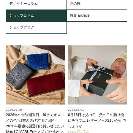
デザイナーコラム
匠の技
ショップコラム
特集 archive
ショップブログ
2026.03.20
2024.06.01
2026年の最強開運日。風水でオスス
6月16日は父の日 父の日の贈り物
メの色 “財布の選び方”をご紹介
にチマブエ レザーグッズはいかがで
2026年最強の開運日に買い替えたい
しょうか
財布 | CIMABUE(チマブエ)公式オン
ショップコラム