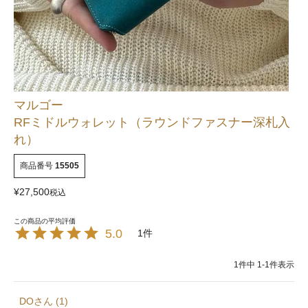
マルゴー
RFミドルウォレット（ラウンドファスナー深札入
れ）
商品番号
15505
¥
27,500
税込
5.0
1
1
件中
1
-
1
件表示
DO
1