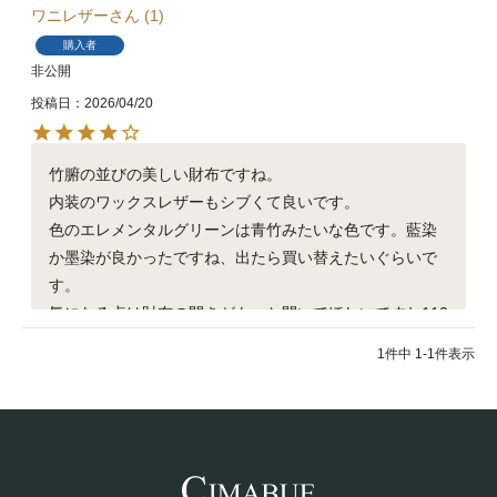
ワニレザー
1
購入者
非公開
投稿日
2026/04/20
竹腑の並びの美しい財布ですね。

内装のワックスレザーもシブくて良いです。

色のエレメンタルグリーンは青竹みたいな色です。藍染
か墨染が良かったですね、出たら買い替えたいぐらいで
す。

気になる点は財布の開きがもっと開いてほしいですね110
度ぐらいから突っ張ります

1
件中
1
-
1
件表示
もう一点は内装の厚みが何も入れてない状態でみっちり
で入れると少し丸く膨らみます。

以上、購入される方の参考になれば幸いです。