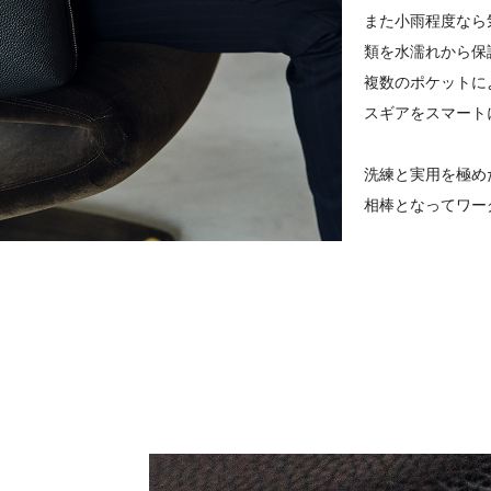
また小雨程度なら
類を水濡れから保
複数のポケットに
スギアをスマート
洗練と実用を極め
相棒となってワー