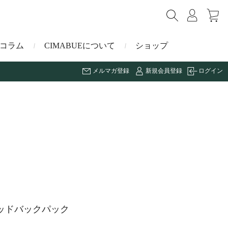
コラム
CIMABUEについて
ショップ
メルマガ登録
新規会員登録
ログイン
ショルダーバッグ
ミニ財布
マルゴー
キーケース・キーホルダー
ナイルクロコダイル
その他の小物
ミュレ
ス
ブラーノ
ッドバックパック