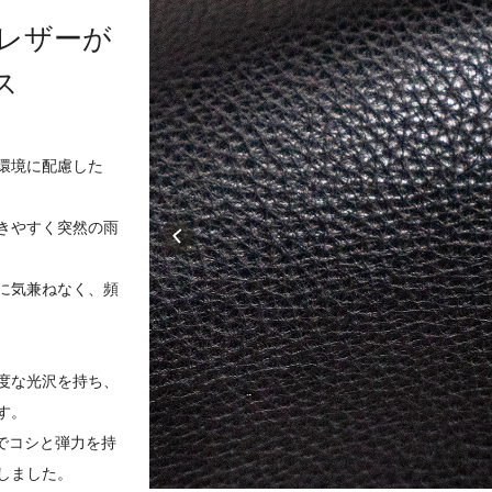
証レザーが
ス
環境に配慮した
きやすく突然の雨
に気兼ねなく、頻
度な光沢を持ち、
す。
でコシと弾力を持
しました。