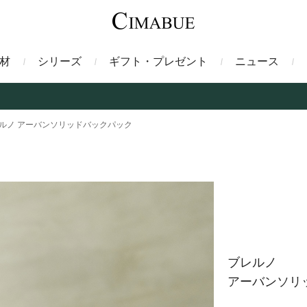
材
シリーズ
ギフト・プレゼント
ニュース
ァント
トートバッグ
ミドルウォレット
ガルーシャ
バックパック・リュック
二つ折り財布
サベル
ルノ アーバンソリッドバックパック
ス
コインケース
フレンチカーフ
フラグメントケース
漆
クロコダイル
定期入れ・パスケース
エメリー
IDカードホルダー
グレン
ン
コードバン財布
ブレルノ
テレン
ブレルノ
アーバンソリ
フ
ヒマラヤクロコダイル