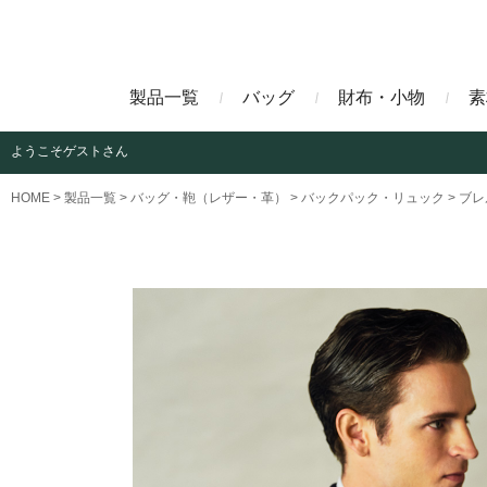
製品一覧
バッグ
財布・小物
素
ようこそ
ゲストさん
ビジネスバッグ
長財布
アニリンコードバン
エレフ
HOME
製品一覧
バッグ・鞄（レザー・革）
バックパック・リュック
ブレ
クラッチバッグ
マネークリップ
ファビオ
モーリ
名刺入れ
藍染めクロコダイル
墨染め
クロコダイル財布
トゥールーズ
グレイ
ブラン
クライ