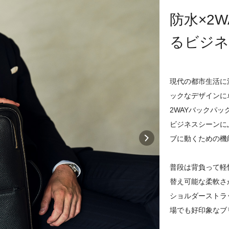
防水×2
るビジネ
現代の都市生活に
ックなデザインに
2WAYバックパッ
ビジネスシーンに
ブに動くための機
普段は背負って軽
替え可能な柔軟さ
ショルダーストラ
場でも好印象なブ