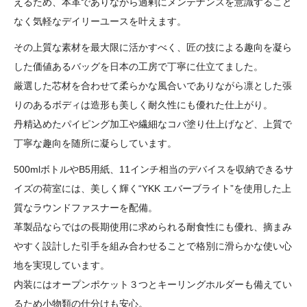
えるため、本革でありながら過剰にメンテナンスを意識すること
なく気軽なデイリーユースを叶えます。
その上質な素材を最大限に活かすべく、匠の技による趣向を凝ら
した価値あるバッグを日本の工房で丁寧に仕立てました。
厳選した芯材を合わせて柔らかな風合いでありながら凛とした張
りのあるボディは造形も美しく耐久性にも優れた仕上がり。
丹精込めたパイピング加工や繊細なコバ塗り仕上げなど、上質で
丁寧な趣向を随所に凝らしています。
500mlボトルやB5用紙、11インチ相当のデバイスを収納できるサ
イズの荷室には、美しく輝く“YKK エバーブライト”を使用した上
質なラウンドファスナーを配備。
革製品ならではの長期使用に求められる耐食性にも優れ、摘まみ
やすく設計した引手を組み合わせることで格別に滑らかな使い心
地を実現しています。
内装にはオープンポケット３つとキーリングホルダーも備えてい
るため小物類の仕分けも安心。