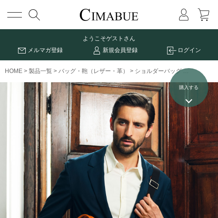
メニュー
ようこそ
ゲストさん
メルマガ登録
新規会員登録
ログイン
HOME
製品一覧
バッグ・鞄（レザー・革）
ショルダーバッグ
エメリーⅡ
購入する