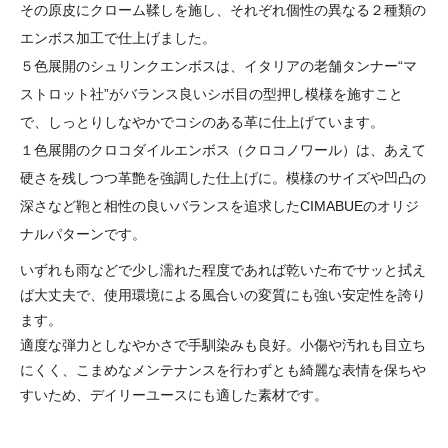
その原皮にクローム鞣しを施し、それぞれ個性の異なる２種類の
エンボス加工で仕上げました。
５色展開のシュリンクエンボスは、イタリアの老舗タンナー“マ
ストロット社”がバランス良いシボ目の型押し模様を施すこと
で、しっとりしなやかでコシのある革に仕上げています。
１色展開のクロコダイルエンボス（クロコノワール）は、あえて
硬さを残しつつ革艶を強調した仕上げに。模様のサイズや凹凸の
深さなど鞄と相性の良いバランスを追求したCIMABUEのオリジ
ナルパターンです。
いずれも雨などで少し濡れた程度であれば乾いた布でサッと拭え
ば大丈夫で、使用環境による風合いの変質にも強い安定性を誇り
ます。
適度な弾力としなやかさで手馴染みも良好。小傷や汚れも目立ち
にくく、こまめなメンテナンスを行わずとも綺麗な表情を保ちや
すいため、デイリーユースにも適した素材です。