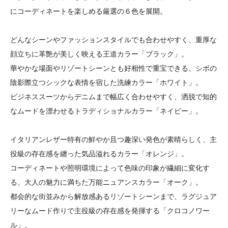
にコーディネートを楽しめる厳選の６色を展開。
どんなシーンやファッションスタイルでも合わせやすく、重厚な
顔立ちに革艶が美しく映える王道カラー「ブラック」。
華やかな場面やリゾートシーンとも好相性で重宝できる、シボの
陰影際立つシックな表情を宿した洗練カラー「ホワイト」。
ビジネススーツからデニムまで幅広く合わせやすく、洒脱で知的
なムードを漂わせるトラディショナルカラー「ネイビー」。
イタリアンレザー特有の鮮やか且つ趣深い発色が素晴らしく、主
役級の存在感を纏った気品溢れるカラー「オレンジ」。
コーディネートや照明環境によって色味の印象が繊細に変化す
る、大人の魅力に満ちた万能ニュアンスカラー「オーク」。
都会的な街並みから解放感あるリゾートシーンまで、ラグジュア
リーなムード作りで主役級の存在感を発揮する「クロコノワー
ル」。