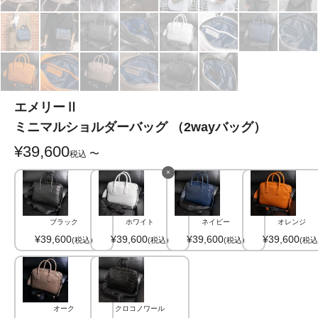
エメリーⅡ
ミニマルショルダーバッグ （2wayバッグ）
¥
39,600
〜
税込
×
ブラック
ホワイト
ネイビー
オレンジ
¥
39,600
¥
39,600
¥
39,600
¥
39,600
税込
税込
税込
税込
オーク
クロコノワール