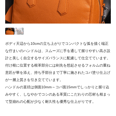
ボディ天辺から10cmの立ち上がりでコンパクトな弧を描く端正
な佇まいのハンドルは、スムーズに手を通して握りやすい高さ設
計と美しく自立するサイズバランスに配慮して仕立てています。
付け根に位置する根革部分には剣先を想起させるフォルムの重ね
意匠が華を添え、持ち手部分まで丁寧に施されたコバ塗り仕上げ
が一層上質さを引き立てています。
ハンドルの直径は側面10mm～コバ面15mmでしっかりと握り込
みやすく、しなやかでコシのある革質にこだわりの芯材も相まっ
て型崩れの心配が少なく耐久性も優秀な仕上がりです。