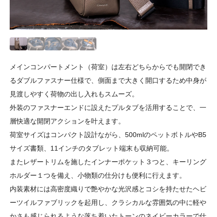
メインコンパートメント（荷室）は左右どちらからでも開閉でき
るダブルファスナー仕様で、側面まで大きく開口するため中身が
見渡しやすく荷物の出し入れもスムーズ。
外装のファスナーエンドに設えたプルタブを活用することで、一
層快適な開閉アクションを叶えます。
荷室サイズはコンパクト設計ながら、500mlのペットボトルやB5
サイズ書類、11インチのタブレット端末も収納可能。
またレザートリムを施したインナーポケット３つと、キーリング
ホルダー１つを備え、小物類の仕分けも便利に行えます。
内装素材には高密度織りで艶やかな光沢感とコシを持たせたヘビ
ーツイルファブリックを起用し、クラシカルな雰囲気の中に軽や
かさも感じられるような落ち着いたトーンのネイビーカラーで仕