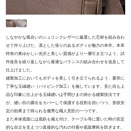
しなやかな風合いのシュリンクレザーに厳選した芯材を組み合わ
せて作り上げた、凛とした張りのあるボディが魅力の本作。本革
特有の奥ゆかしい光沢と美しい質感がより一層引き立つよう、試
作改良を繰り返しながら最適なバランスの組み合わせを追及して
仕上げました。
縫製加工においてもボディを美しく引き立てられるよう、要所に
丁寧な玉縁縫い（パイピング加工）を施しています。見た目も上
品な印象に仕上がる玉縁縫いは手間ひまの掛かる縫製技法です
が、縫い目の露出をカバーして保護する役割を担いつつ、形状安
定の効果まで得られる優秀な職人意匠の一つです。
また本体底面には底鋲も備え付け、テーブル等に置いた時の安定
的な自立を支えつつ直接的な汚れの付着や底面摩耗を防ぎます。