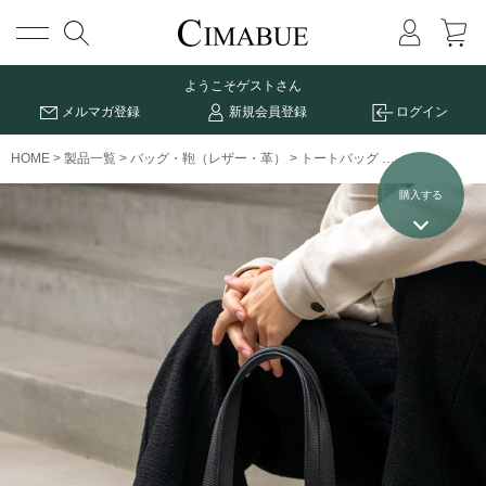
メニュー
ようこそ
ゲストさん
メルマガ登録
新規会員登録
ログイン
HOME
製品一覧
バッグ・鞄（レザー・革）
トートバッグ
グレイン撥水キ
購入する