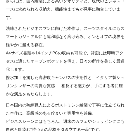
さらには、国内縫製による高いクオリティと、現代のビジネスユ
ースに求められる収納力、機能性までもが見事に融合していま
す。
洗練されたビジネスマンに向けた本作は、スーツスタイルにもス
マートカジュアルにも違和感なく溶け込み、オンとオフの境界を
軽やかに超える存在。
A4サイズ書類や14インチPCの収納も可能で、背面には即時アク
セスに適したオープンポケットを備え、日々の所作を美しく最適
化します。
撥水加工を施した高密度キャンバスの実用性と、イタリア製シュ
リンクレザーの高貴な質感 ― 相反する魅力が、手にする者に確
かな満足をもたらします。
日本国内の熟練職人によるポストミシン縫製で丁寧に仕立てられ
た本作は、高級感のある佇まいと実用性を兼備。
ビジネスシーンにはもちろん、週末のカフェやショッピングにも
自然と馴染む“持つ人の品格を引き立てる一品”です。