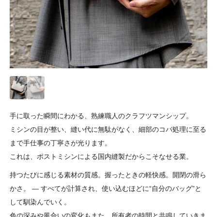
手に取った瞬間にわかる、熟練職人のクラフツマンシップ。
ミシンの目が整い、縫い代に無駄がなく、細部のコバ処理に至る
まで手仕事の丁寧さが光ります。
これは、ポストミシンによる国内縫製だからこそなせる業。
持つたびに感じる素材の質感。握ったときの軽快感。開閉の滑ら
かさ。 ― すべてが計算され、使い込むほどに“自分のバッグ”と
して馴染んでいく。
色の深みや風合いの変化もまた、所有者の時間と共鳴していきま