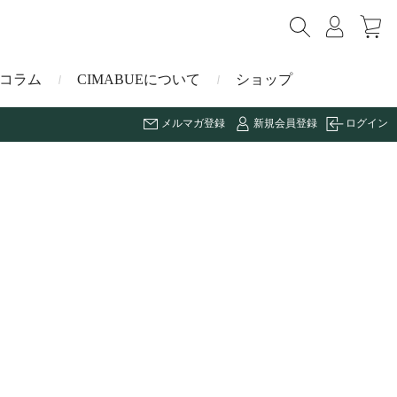
コラム
CIMABUEについて
ショップ
メルマガ登録
新規会員登録
ログイン
ショルダーバッグ
ミニ財布
マルゴー
キーケース・キーホルダー
ナイルクロコダイル
その他の小物
ミュレ
ス
ブラーノ