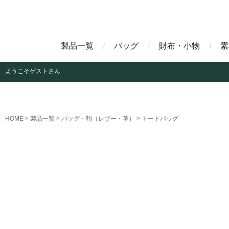
製品一覧
バッグ
財布・小物
素
ようこそ
ゲストさん
ビジネスバッグ
長財布
アニリンコードバン
エレフ
HOME
製品一覧
バッグ・鞄（レザー・革）
トートバッグ
クラッチバッグ
マネークリップ
ファビオ
モーリ
名刺入れ
藍染めクロコダイル
墨染め
クロコダイル財布
トゥールーズ
グレイ
ブラン
クライ