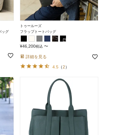
トゥールーズ
バッグ
フラップトートバッグ
¥
46,200
〜
税込
詳細を見る
4.5
（
2
）