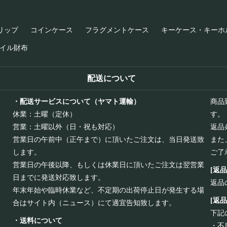
リップ
コインケース
フラグメントケース
キーケース・キーホ
イル財布
配送について
・配送サービスについて（ヤマト運輸）
商品
休業：土曜（定休）
す。
営業：土曜以外（日・祝も対応）
返品
営業日の午前中（正午まで）に頂いたご注文は、当日発送致
また
します。
ご了
営業日の午後以降、もしくは休業日に頂いたご注文は翌営業
[返
日までに発送対応致します。
返品
年末年始や臨時休業など、不定期の出荷停止日が発生する場
[返
合はサイト内（ニュース）にて適宜告知致します。
下記
・送料について
・不