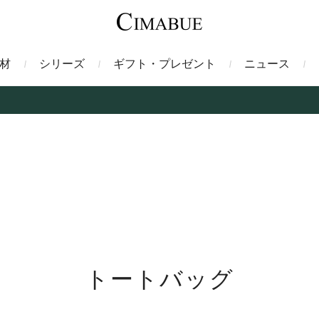
材
シリーズ
ギフト・プレゼント
ニュース
ァント
トートバッグ
ミドルウォレット
ガルーシャ
バックパック・リュック
二つ折り財布
サベル
ス
コインケース
フレンチカーフ
フラグメントケース
漆
クロコダイル
定期入れ・パスケース
エメリー
IDカードホルダー
グレン
ン
コードバン財布
ブレルノ
テレン
トートバッグ
フ
ヒマラヤクロコダイル