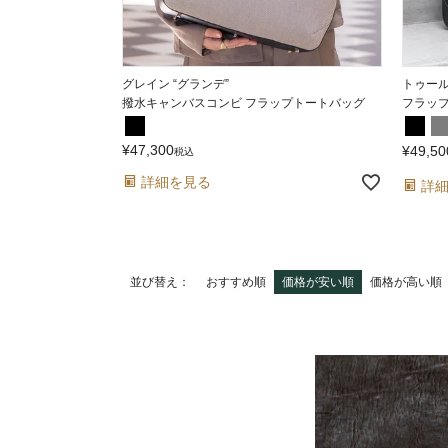
グレイン “グランデ”
トゥール
撥水キャンバスコンビ フラップトートバッグ
フラッ
¥
47,300
¥
49,50
税込
詳細を見る
詳
並び替え
おすすめ順
価格が安い順
価格が高い順