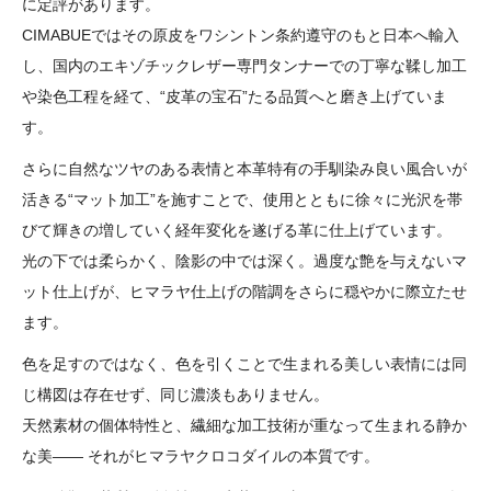
に定評があります。
CIMABUEではその原皮をワシントン条約遵守のもと日本へ輸入
し、国内のエキゾチックレザー専門タンナーでの丁寧な鞣し加工
や染色工程を経て、“皮革の宝石”たる品質へと磨き上げていま
す。
さらに自然なツヤのある表情と本革特有の手馴染み良い風合いが
活きる“マット加工”を施すことで、使用とともに徐々に光沢を帯
びて輝きの増していく経年変化を遂げる革に仕上げています。
光の下では柔らかく、陰影の中では深く。過度な艶を与えないマ
ット仕上げが、ヒマラヤ仕上げの階調をさらに穏やかに際立たせ
ます。
色を足すのではなく、色を引くことで生まれる美しい表情には同
じ構図は存在せず、同じ濃淡もありません。
天然素材の個体特性と、繊細な加工技術が重なって生まれる静か
な美―― それがヒマラヤクロコダイルの本質です。