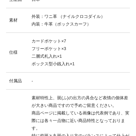
外装：ワニ革 （ナイルクロコダイル）
素材
内装：牛革（ボックスカーフ）
カードポケット×7
フリーポケット×3
仕様
二層式札入れ×1
ボックス型小銭入れ×1
付属品
-
素材特性上、斑(ふ)の出方の具合など表情の個体差
が大きい商品ですので予めご留意ください。
商品ページに掲載している画像は代表例であり、実
際には各々一点物に近い商品特性となっておりま
す。
特に竹斑と丸斑の入り方のバランスによって仕上が