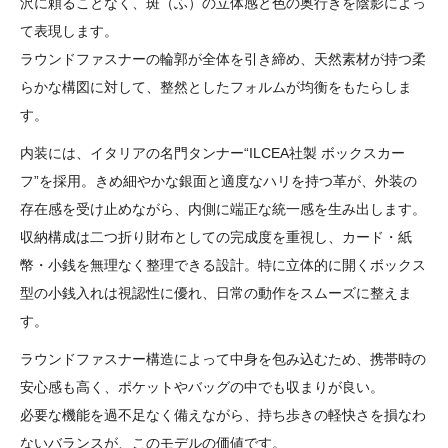
沢に頼ることなく、斑（ふ）の立体感と色の奥行きを陰影によっ
て表現します。
ラウンドファスナーの輪郭が全体を引き締め、天然素材が持つ柔
らかな構図に対して、整然としたフォルムが均衡をもたらしま
す。
内装には、イタリアの名門タンナー“ILCEA社製 ボックスカー
フ”を採用。きめ細やかな銀面と適度なハリを持つ革が、外装の
存在感を受け止めながら、内側に端正な統一感を生み出します。
収納構成は二つ折り財布としての完成度を重視し、カード・紙
幣・小銭を無理なく整理できる設計。特に立体的に開くボックス
型の小銭入れは視認性に優れ、日常の動作をスムーズに整えま
す。
ラウンドファスナー構造によって中身を包み込むため、携帯時の
安心感も高く、ポケットやバッグの中でも収まりが良い。
必要な機能を過不足なく備えながら、持ち歩きの軽快さを損なわ
ないバランスが、このモデルの価値です。