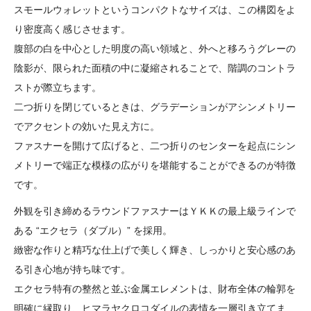
スモールウォレットというコンパクトなサイズは、この構図をよ
り密度高く感じさせます。
腹部の白を中心とした明度の高い領域と、外へと移ろうグレーの
陰影が、限られた面積の中に凝縮されることで、階調のコントラ
ストが際立ちます。
二つ折りを閉じているときは、グラデーションがアシンメトリー
でアクセントの効いた見え方に。
ファスナーを開けて広げると、二つ折りのセンターを起点にシン
メトリーで端正な模様の広がりを堪能することができるのが特徴
です。
外観を引き締めるラウンドファスナーはＹＫＫの最上級ラインで
ある “エクセラ（ダブル）” を採用。
緻密な作りと精巧な仕上げで美しく輝き、しっかりと安心感のあ
る引き心地が持ち味です。
エクセラ特有の整然と並ぶ金属エレメントは、財布全体の輪郭を
明確に縁取り、ヒマラヤクロコダイルの表情を一層引き立てま