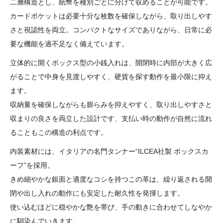
二層構造とし、紙幣を種別ごとに分けて収めることが可能です。
カードポケットは必要十分な枚数を確保しながら、取り出しやす
さと視認性を両立。コンパクトなサイズでありながら、日常に必
要な機能を過不足なく備えています。
立体的に開くボックス型の小銭入れは、開閉時に内部が大きく広
がることで中身を見渡しやすく、硬貨を探す動作を最小限に抑え
ます。
収納量を確保しながらも膨らみを抑えやすく、取り出しやすさと
収まりの良さを両立した設計です、支払い時の動作が自然に流れ
ることもこの構造の利点です。
内装素材には、イタリアの名門タンナー“ILCEA社製 ボックスカ
ーフ”を採用。
きめ細やかな銀面と適度なコシを持つこの革は、繰り返される開
閉や出し入れの動作にも安定した耐久性を発揮します。
使い込むほどに穏やかな艶を帯び、手の動きに合わせてしなやか
に馴染んでいきます。