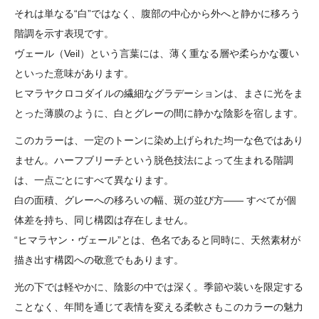
それは単なる“白”ではなく、腹部の中心から外へと静かに移ろう
階調を示す表現です。
ヴェール（Veil）という言葉には、薄く重なる層や柔らかな覆い
といった意味があります。
ヒマラヤクロコダイルの繊細なグラデーションは、まさに光をま
とった薄膜のように、白とグレーの間に静かな陰影を宿します。
このカラーは、一定のトーンに染め上げられた均一な色ではあり
ません。ハーフブリーチという脱色技法によって生まれる階調
は、一点ごとにすべて異なります。
白の面積、グレーへの移ろいの幅、斑の並び方―― すべてが個
体差を持ち、同じ構図は存在しません。
“ヒマラヤン・ヴェール”とは、色名であると同時に、天然素材が
描き出す構図への敬意でもあります。
光の下では軽やかに、陰影の中では深く。季節や装いを限定する
ことなく、年間を通じて表情を変える柔軟さもこのカラーの魅力