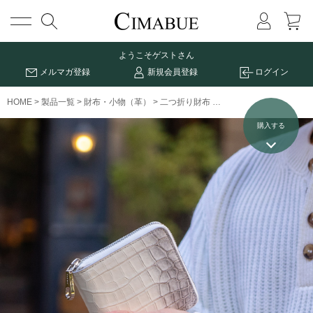
メニュー
ようこそ
ゲストさん
メルマガ登録
新規会員登録
ログイン
HOME
製品一覧
財布・小物（革）
二つ折り財布
ヒマラヤクロコダイル 
購入する