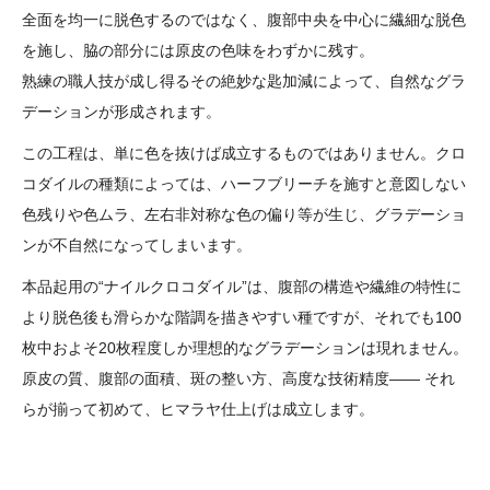
全面を均一に脱色するのではなく、腹部中央を中心に繊細な脱色
を施し、脇の部分には原皮の色味をわずかに残す。
熟練の職人技が成し得るその絶妙な匙加減によって、自然なグラ
デーションが形成されます。
この工程は、単に色を抜けば成立するものではありません。クロ
コダイルの種類によっては、ハーフブリーチを施すと意図しない
色残りや色ムラ、左右非対称な色の偏り等が生じ、グラデーショ
ンが不自然になってしまいます。
本品起用の“ナイルクロコダイル”は、腹部の構造や繊維の特性に
より脱色後も滑らかな階調を描きやすい種ですが、それでも100
枚中およそ20枚程度しか理想的なグラデーションは現れません。
原皮の質、腹部の面積、斑の整い方、高度な技術精度―― それ
らが揃って初めて、ヒマラヤ仕上げは成立します。