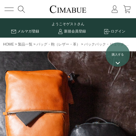
メニュー
ようこそ
ゲストさん
メルマガ登録
新規会員登録
ログイン
HOME
製品一覧
バッグ・鞄（レザー・革）
バックパック・リュック
クラ
購入する