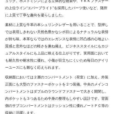
ュック。ポストミシンによる立体的な縫製や、ＹＫＫファスナー
の上位ライン“エバーブライト”を採用したパーツ使いなど、随所
に上質で丁寧な趣向を凝らしました。
素材に上質な牛革の本シュリンクレザーを用いることで、型押し
では表現しきれない天然色豊かなシボ目によるナチュラルな表情
が持ち味。本革ならではのエレガンスな表情に凹凸感の心地よい
質感と意外なほどの軽さを兼ね備え、ビジネススタイルにもカジ
ュアルスタイルにも上品に映える仕上がりです。実用面において
も耐久性や耐水性に優れ、小傷が目立ちにくいため毎日のデイリ
ーユースにも難なく応えられます。
収納面においては２層のコンパートメント（荷室）に加え、外装
正面にも大型のファスナーポケットを２つ装備。中央のメインコ
ンパートメントはダブルのラウンドファスナーで大きく開閉し、
内ポケットも３つあるため中身の整理もしやすい設計です。背面
側のサブコンパートメントはクッション性に優れノートＰＣ等の
収納に活躍します。