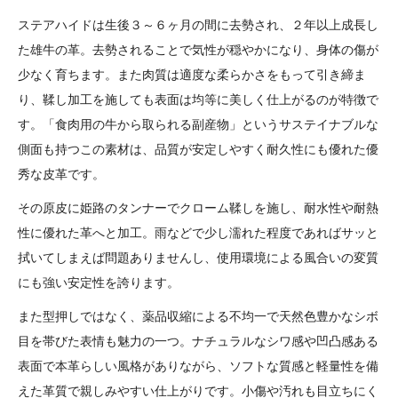
ステアハイドは生後３～６ヶ月の間に去勢され、２年以上成長し
た雄牛の革。去勢されることで気性が穏やかになり、身体の傷が
少なく育ちます。また肉質は適度な柔らかさをもって引き締ま
り、鞣し加工を施しても表面は均等に美しく仕上がるのが特徴で
す。「食肉用の牛から取られる副産物」というサステイナブルな
側面も持つこの素材は、品質が安定しやすく耐久性にも優れた優
秀な皮革です。
その原皮に姫路のタンナーでクローム鞣しを施し、耐水性や耐熱
性に優れた革へと加工。雨などで少し濡れた程度であればサッと
拭いてしまえば問題ありませんし、使用環境による風合いの変質
にも強い安定性を誇ります。
また型押しではなく、薬品収縮による不均一で天然色豊かなシボ
目を帯びた表情も魅力の一つ。ナチュラルなシワ感や凹凸感ある
表面で本革らしい風格がありながら、ソフトな質感と軽量性を備
えた革質で親しみやすい仕上がりです。小傷や汚れも目立ちにく