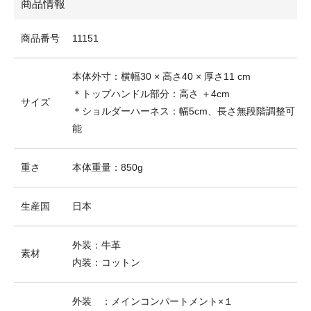
商品情報
商品番号
11151
本体外寸：横幅30 × 高さ40 × 厚さ11 cm
＊トップハンドル部分：高さ ＋4cm
サイズ
＊ショルダーハーネス：幅5cm、長さ無段階調整可
能
重さ
本体重量：850g
生産国
日本
外装：牛革
素材
内装：コットン
外装 ：メインコンパートメント×１