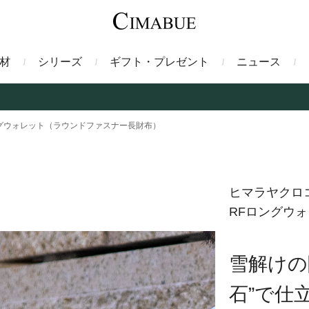
材
シリーズ
ギフト・プレゼント
ニュース
ァント
トートバッグ
ミドルウォレット
ガルーシャ
バックパック・リュック
二つ折り財布
サベル
ングウォレット（ラウンドファスナー長財布）
ス
コインケース
フレンチカーフ
フラグメントケース
漆
ヒマラヤクロ
RFロングウ
クロコダイル
定期入れ・パスケース
エメリー
IDカードホルダー
グレン
雪解けの
ン
コードバン財布
ブレルノ
テレン
石”で仕
フ
ヒマラヤクロコダイル