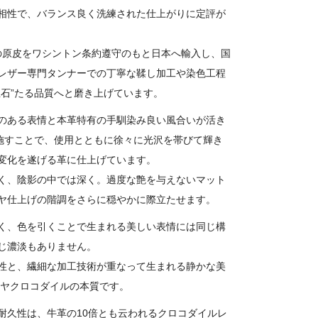
相性で、バランス良く洗練された仕上がりに定評が
はその原皮をワシントン条約遵守のもと日本へ輸入し、国
レザー専門タンナーでの丁寧な鞣し加工や染色工程
宝石”たる品質へと磨き上げています。
のある表情と本革特有の手馴染み良い風合いが活き
を施すことで、使用とともに徐々に光沢を帯びて輝き
変化を遂げる革に仕上げています。
く、陰影の中では深く。過度な艶を与えないマット
ヤ仕上げの階調をさらに穏やかに際立たせます。
く、色を引くことで生まれる美しい表情には同じ構
じ濃淡もありません。
性と、繊細な加工技術が重なって生まれる静かな美
ラヤクロコダイルの本質です。
耐久性は、牛革の10倍とも云われるクロコダイルレ