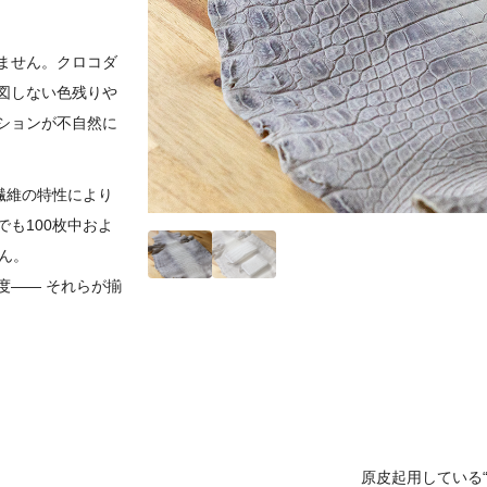
ません。クロコダ
図しない色残りや
ションが不自然に
繊維の特性により
も100枚中およ
ん。
度―― それらが揃
原皮起用している