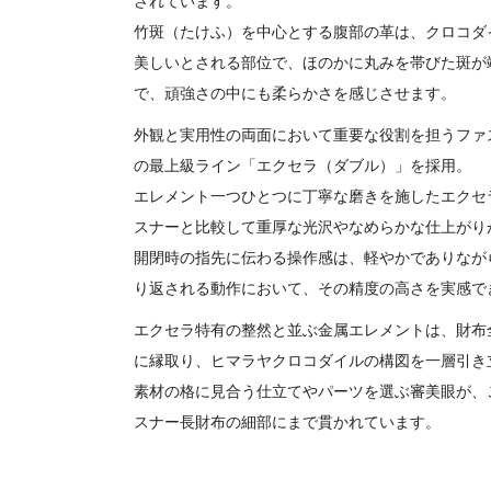
されています。
竹斑（たけふ）を中心とする腹部の革は、クロコダ
美しいとされる部位で、ほのかに丸みを帯びた斑が
で、頑強さの中にも柔らかさを感じさせます。
外観と実用性の両面において重要な役割を担うファス
の最上級ライン「エクセラ（ダブル）」を採用。
エレメント一つひとつに丁寧な磨きを施したエクセ
スナーと比較して重厚な光沢やなめらかな仕上がり
開閉時の指先に伝わる操作感は、軽やかでありなが
り返される動作において、その精度の高さを実感で
エクセラ特有の整然と並ぶ金属エレメントは、財布
に縁取り、ヒマラヤクロコダイルの構図を一層引き
素材の格に見合う仕立てやパーツを選ぶ審美眼が、
スナー長財布の細部にまで貫かれています。