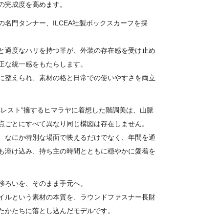
の完成度を高めます。
の名門タンナー、ILCEA社製ボックスカーフを採
と適度なハリを持つ革が、外装の存在感を受け止め
正な統一感をもたらします。
に整えられ、素材の格と日常での使いやすさを両立
ベレスト”擁するヒマラヤに着想した階調美は、山脈
点ごとにすべて異なり同じ構図は存在しません。
、なにか特別な場面で映えるだけでなく、年間を通
も溶け込み、持ち主の時間とともに穏やかに愛着を
移ろいを、そのまま手元へ。
イルという素材の本質を、ラウンドファスナー長財
たかたちに落とし込んだモデルです。