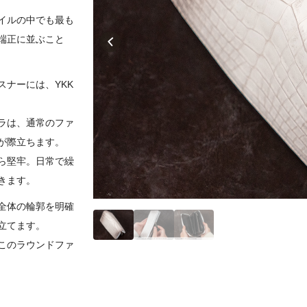
イルの中でも最も
端正に並ぶこと
ナーには、YKK
ラは、通常のファ
が際立ちます。
ら堅牢。日常で繰
きます。
全体の輪郭を明確
立てます。
このラウンドファ