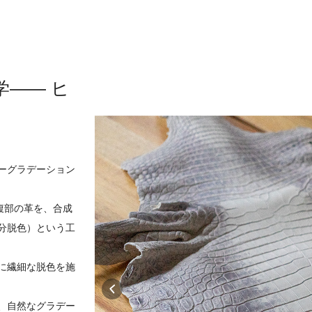
―― ヒ
ーグラデーション
腹部の革を、合成
分脱色）という工
に繊細な脱色を施
、自然なグラデー