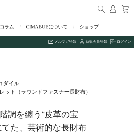
コラム
CIMABUEについて
ショップ
メルマガ登録
新規会員登録
ログイン
ショルダーバッグ
ミニ財布
マルゴー
キーケース・キーホルダー
ナイルクロコダイル
コダイル
ォレット（ラウンドファスナー長財布）
その他の小物
ミュレ
階調を纏う“皮革の宝
ス
ブラーノ
立てた、芸術的な長財布