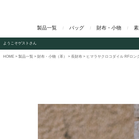
製品一覧
バッグ
財布・小物
素
ようこそ
ゲストさん
ビジネスバッグ
長財布
アニリンコードバン
エレフ
HOME
製品一覧
財布・小物（革）
長財布
ヒマラヤクロコダイル RFロ
クラッチバッグ
マネークリップ
ファビオ
モーリ
名刺入れ
藍染めクロコダイル
墨染め
クロコダイル財布
トゥールーズ
グレイ
ブラン
クライ