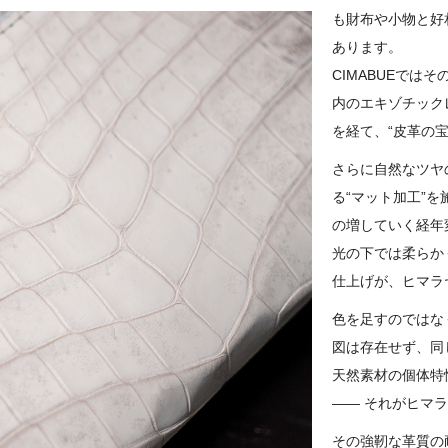
も財布や小物と好
あります。
CIMABUEで
内のエキゾチック
を経て、“皮革の
さらに自然なツヤ
る“マット加工”
の増していく経年
光の下では柔らか
仕上げが、ヒマラ
色を足すのではな
図は存在せず、同
天然素材の個体特
―― それがヒマ
その強靭な革質の