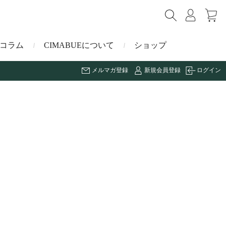
コラム
CIMABUEについて
ショップ
メルマガ登録
新規会員登録
ログイン
ショルダーバッグ
ミニ財布
マルゴー
キーケース・キーホルダー
ナイルクロコダイル
その他の小物
ミュレ
ス
ブラーノ