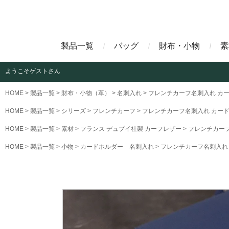
製品一覧
バッグ
財布・小物
素
ようこそ
ゲストさん
ビジネスバッグ
長財布
アニリンコードバン
エレフ
HOME
製品一覧
財布・小物（革）
名刺入れ
フレンチカーフ名刺入れ カ
HOME
製品一覧
シリーズ
フレンチカーフ
フレンチカーフ名刺入れ カー
クラッチバッグ
マネークリップ
ファビオ
モーリ
HOME
製品一覧
素材
フランス デュプイ社製 カーフレザー
フレンチカー
HOME
製品一覧
小物
カードホルダー 名刺入れ
フレンチカーフ名刺入れ
名刺入れ
藍染めクロコダイル
墨染め
クロコダイル財布
トゥールーズ
グレイ
ブラン
クライ