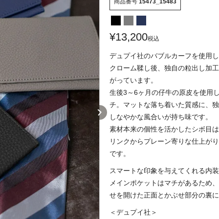
商品番号
15473_15483
¥
13,200
税込
デュプイ社のバブルカーフを使用し
クローム鞣し後、独自の粒出し加工
がっています。
生後3～6ヶ月の仔牛の原皮を使用
チ。マットな落ち着いた質感に、独
しなやかな風合いが持ち味です。
素材本来の個性を活かしたシボ目は
リンクからプレーン寄りな仕上がり
です。
スマートな印象を与えてくれる内装
メインポケットはマチがあるため、
せを開けた正面とかぶせ部分の裏に
＜デュプイ社＞