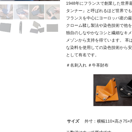
1948年にフランスで創業した世
タンナー』と呼ばれるほど世界でも
フランスを中心にヨーロッパ産の厳
クローム鞣し製法や染色技術で他を
独自のしなやかなコシと繊細なキメ
メゾンから支持を得ています。 革
な染料を使用しての染色技術から安
として有名です。
＃名刺入れ ＃牛革財布
サイズ
外寸：横幅110×高さ75×