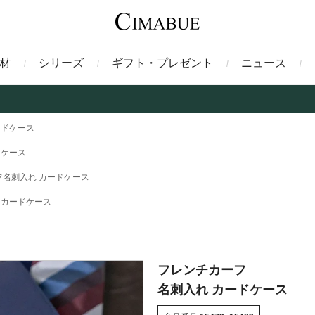
材
シリーズ
ギフト・プレゼント
ニュース
ァント
トートバッグ
ミドルウォレット
ガルーシャ
バックパック・リュック
二つ折り財布
サベル
ードケース
ドケース
ス
コインケース
フレンチカーフ
フラグメントケース
漆
フ名刺入れ カードケース
 カードケース
クロコダイル
定期入れ・パスケース
エメリー
IDカードホルダー
グレン
ン
コードバン財布
ブレルノ
テレン
フレンチカーフ
名刺入れ カードケース
フ
ヒマラヤクロコダイル