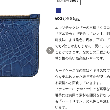
商品番号
25039
¥
36,300
税込
エキゾチックレザーの王様「クロコ
『正藍染め』で染色しています。阿
建技法により染色。現在、正式に『
でも2社しかありません。更に、そ
ことができます。なめしの工程から
希少性の高い最高級レザーです。
カードケース側の革はイギリス製ブ
ウを染み込ませた経年変化が楽しめ
る表情へと変化していきます。
ファスナーにはYKKの中でも高級
引手には共同で素材を開発を行なっ
も「バーミリオン」の素押しを施し
います。