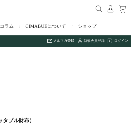
コラム
CIMABUEについて
ショップ
メルマガ登録
新規会員登録
ログイン
ショルダーバッグ
ミニ財布
マルゴー
キーケース・キーホルダー
ナイルクロコダイル
その他の小物
ミュレ
ス
ブラーノ
ッタブル財布）