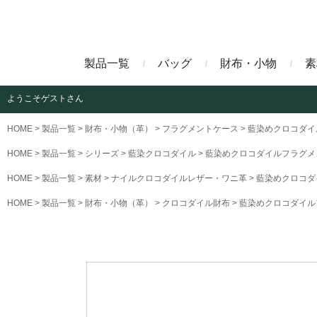
製品一覧
バッグ
財布・小物
素
ようこそ
ゲストさん
ビジネスバッグ
長財布
アニリンコードバン
エレフ
HOME
製品一覧
財布・小物（革）
フラグメントケース
藍染めクロコダイ
HOME
製品一覧
シリーズ
藍染クロコダイル
藍染めクロコダイルフラグメ
クラッチバッグ
マネークリップ
ファビオ
モーリ
HOME
製品一覧
素材
ナイルクロコダイルレザー・ワニ革
藍染めクロコダ
HOME
製品一覧
財布・小物（革）
クロコダイル財布
藍染めクロコダイル
名刺入れ
藍染めクロコダイル
墨染め
クロコダイル財布
トゥールーズ
グレイ
ブラン
クライ