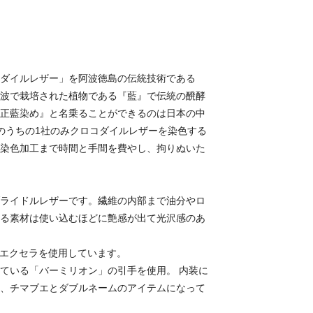
ダイルレザー」を阿波徳島の伝統技術である
波で栽培された植物である『藍』で伝統の醗酵
正藍染め』と名乗ることができるのは日本の中
のうちの1社のみクロコダイルレザーを染色する
染色加工まで時間と手間を費やし、拘りぬいた
ライドルレザーです。繊維の内部まで油分やロ
る素材は使い込むほどに艶感が出て光沢感のあ
なエクセラを使用しています。
ている「バーミリオン」の引手を使用。 内装に
、チマブエとダブルネームのアイテムになって