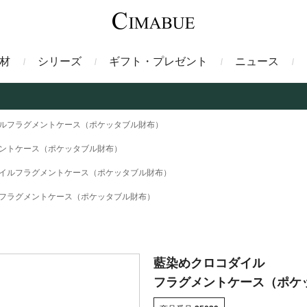
材
シリーズ
ギフト・プレゼント
ニュース
ァント
トートバッグ
ミドルウォレット
ガルーシャ
バックパック・リュック
二つ折り財布
サベル
ルフラグメントケース（ポケッタブル財布）
ントケース（ポケッタブル財布）
ス
コインケース
フレンチカーフ
フラグメントケース
漆
イルフラグメントケース（ポケッタブル財布）
フラグメントケース（ポケッタブル財布）
クロコダイル
定期入れ・パスケース
エメリー
IDカードホルダー
グレン
ン
コードバン財布
ブレルノ
テレン
藍染めクロコダイル
フラグメントケース（ポケ
フ
ヒマラヤクロコダイル