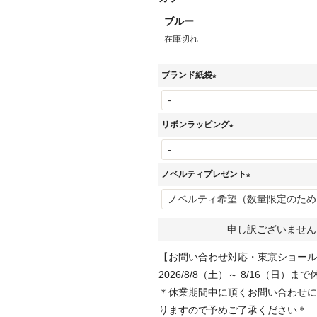
ブルー
在庫切れ
ブランド紙袋
(
必
リボンラッピング
須
(
)
必
ノベルティプレゼント
須
(
)
必
申し訳ございません
須
)
【お問い合わせ対応・東京ショール
2026/8/8（土）～ 8/16（日）まで
＊休業期間中に頂くお問い合わせに
りますので予めご了承ください＊