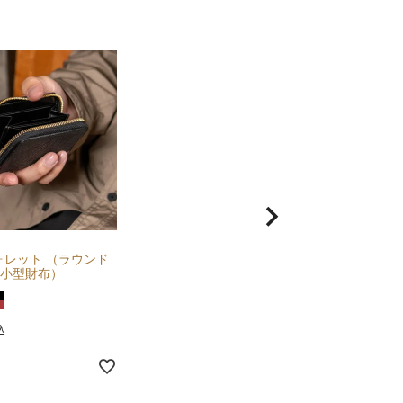
ォレット （ラウンド
小型財布）
込