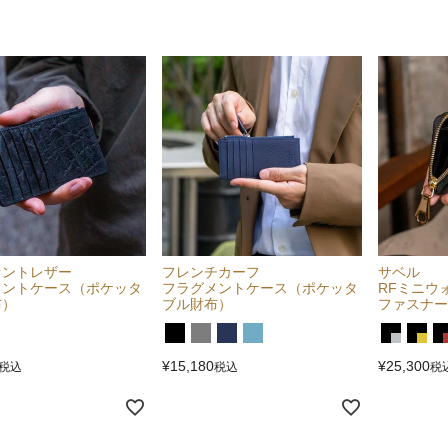
ァントレザー
フレンチカーフ
サベル
メントケース（ポケッタ
フラグメントケース（ポケッタ
RFミニウ
布）
ブル財布）
ファスナー
¥
15,180
¥
25,300
税込
税込
税