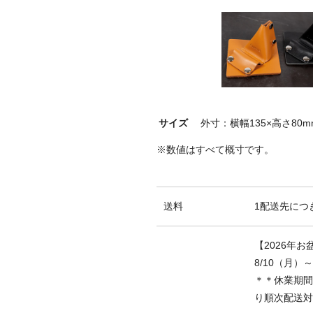
サイズ
外寸：横幅135×高さ80m
※数値はすべて概寸です。
送料
1配送先につき
【2026年
8/10（月）
＊＊休業期間
り順次配送対