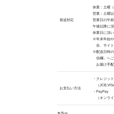
休業：土曜（
営業：土曜以
発送対応
営業日の午前
午後以降に頂
休業日に頂い
※年末年始や
合、サイ
※配送日時の
信欄」へご
お届け手配
・クレジット
（JCB,VISA
お支払い方法
・PayPay
（オンライ
カラー