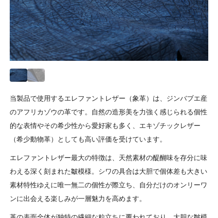
当製品で使用するエレファントレザー（象革）は、ジンバブエ産
のアフリカゾウの革です。自然の造形美を力強く感じられる個性
的な表情やその希少性から愛好家も多く、エキゾチックレザー
（希少動物革）としても高い評価を受けています。
エレファントレザー最大の特徴は、天然素材の醍醐味を存分に味
わえる深く刻まれた皺模様。シワの具合は大胆で個体差も大きい
素材特性ゆえに唯一無二の個性が際立ち、自分だけのオンリーワ
ンに出会える楽しみが一層魅力を高めます。
革の表面全体が独特の繊細な粒立ちに覆われており、大胆な皺模