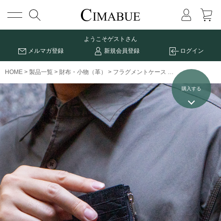
メニュー
ようこそ
ゲストさん
メルマガ登録
新規会員登録
ログイン
HOME
製品一覧
財布・小物（革）
フラグメントケース
エレファントレザ
購入する