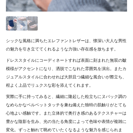
シックな風格に満ちたエレファントレザーは、懐深い大人な男性
の魅力を引き立ててくれるような力強い存在感を放ちます。
ドレススタイルにコーディネートすれば表面に刻まれた無双の皺
模様がアクセントになり、洒脱でこなれた雰囲気を演出。またカ
ジュアルスタイルに合わせれば大胆且つ繊細な風合いが際立ち、
程よく上品でリュクスな彩を添えてくれます。
実際に手に持ってみると、繊細に隆起した粒立ちにヌバック調の
なめらかなベルベットタッチを兼ね備えた独特の肌触りがとても
心地よい感触です。また立体的で奥行き感のあるテクスチャーは
豊かな陰影を生み、光の当たる角度によって色味や表情が複雑に
変化。ずっと触れて眺めていたくなるような魅力を感じられま