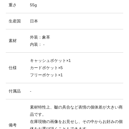
重さ
55g
生産国
日本
外装：象革
素材
内装： -
キャッシュポケット×1
仕様
カードポケット×5
フリーポケット×1
付属品
-
素材特性上、皺の具合など表情の個体差が大きい商
品です。
在庫現物の画像をお見せし、その中からお好みの個
備考
体をお選び頂くこともできます。