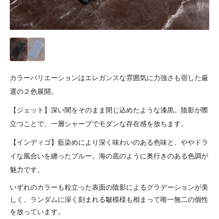
カラーバリエーションはエレガンスな雰囲気に力強さも宿した厳
選の２色展開。
【ジェット】深い闇をそのまま閉じ込めたような漆黒。陰影が際
立つことで、一層シャープでモダンな存在感を放ちます。
【インディゴ】藍染めにより深く味わいのある色味と、ややドラ
イな風合いを纏ったブルー。海の底のように奥行きのある色調が
魅力です。
いずれのカラーも粒立った表面の陰影によるグラデーションが美
しく、ランダムに深く刻まれる皺模様も相まって唯一無二の個性
を放っています。