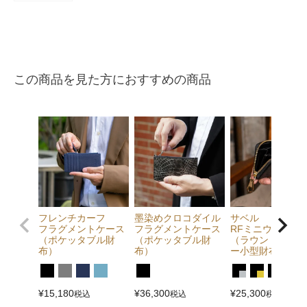
この商品を見た方におすすめの商品
フレンチカーフ
墨染めクロコダイル
サベル
フラグメントケース
フラグメントケース
RFミニウォレッ
（ポケッタブル財
（ポケッタブル財
（ラウンドファス
布）
布）
ー小型財布）
¥
15,180
¥
36,300
¥
25,300
税込
税込
税込