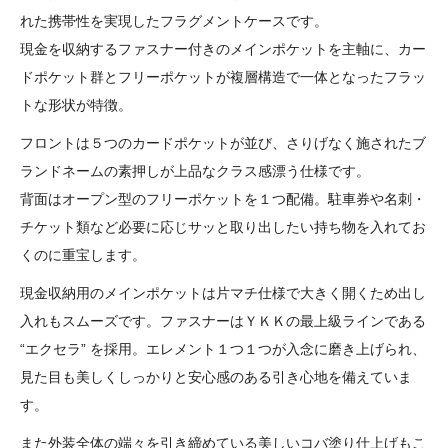
れた携帯性を実現したフラグメントケースです。
現金を収納するファスナー付きのメインポケットを主軸に、カー
ドポケット群とフリーポケットが複層構造で一体となったフラッ
トな形状が特徴。
フロントは５つのカードポケットが並び、さりげなく施されたブ
ランドネームの素押しが上品なクラス感漂う仕様です。
背面はオープン型のフリーポケットを１つ配備。駐車券や名刺・
チケット類など必要に応じサッと取り出したい持ち物を入れてお
くのに重宝します。
現金収納用のメインポケットは片マチ仕様で大きく開くため出し
入れもスムーズです。ファスナーはＹＫＫの最上級ラインである
“エクセラ” を採用。エレメント１つ１つが入念に磨き上げられ、
見た目も美しくしっかりと安心感のある引き心地を備えていま
す。
また外装全体の端々を引き締めている美しいコバ塗り仕上げもこ