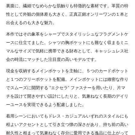
裏腹に、繊細でなめらかな肌触りも特徴的な素材です。革質の特
性として外観の個体差も大きく、正真正銘オンリーワンの１本と
出会えるのも大きな魅力。
本作ではその象革をシャープでスタイリッシュなフラグメントケ
ースに仕立てました。シャツの胸ポケットにも難なく収まるミニ
マルなサイズで気軽に携帯できる財布として、キャッシュレス社
会の時流にマッチした注目度の高いモデルです。
現金を収納するメインポケットを主軸に、５つのカードポケット
と１つのフリーポケットを配備。メインポケットには緻密な作り
でスムーズに開閉する ”エクセラ” ファスナーを用いたり、片マ
チを設けて開きやすい設計にしたりと、気兼ねなく長期のデイリ
ーユースを実現できるよう配慮しました。
着用シーンにおいてもドレス・カジュアルいずれのスタイルにも
程よいアクセントとして引き立つ懐の深さがあり、持ち前の高い
耐久性と相まって気兼ねなく存分に愛用できる逸品に仕上がって