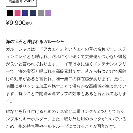
商品番号
25017
¥
9,900
税込
海の宝石と呼ばれるガルーシャ
ガルーシャとは、『アカエイ』というエイの革の名称です。ステ
ィングレイとも呼ばれ、汚れにくい硬くて丈夫傷がつかない縁起
が良いと言われております。エイ革は水に強くメンテナンスフリ
ーで、海の宝石と呼ばれる高級素材です。昔から持つだけで魔除
けの効果があると言われ、唯一無二の存在感があります。更に、
表面にポリッシュ加工を施すことで滑らかな高級感が生まれてい
ます。持つことで開運金運アップの効果もあると言われておりま
す。
鍵などを取り付けるためのナス管と二重リングが2つととてもシ
ンプルなキーホルダー。また、取り外し用のホックがついている
ため、鞄の持ち手やベルトループにつけることが可能です。