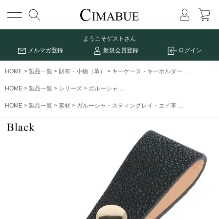
メニュー
ようこそ
ゲストさん
メルマガ登録
新規会員登録
ログイン
HOME
製品一覧
財布・小物（革）
キーケース・キーホルダー
ガルーシャ
HOME
製品一覧
シリーズ
ガルーシャ
ガルーシャストラップキーホルダー
HOME
製品一覧
素材
ガルーシャ・スティングレイ・エイ革
ガルーシャス